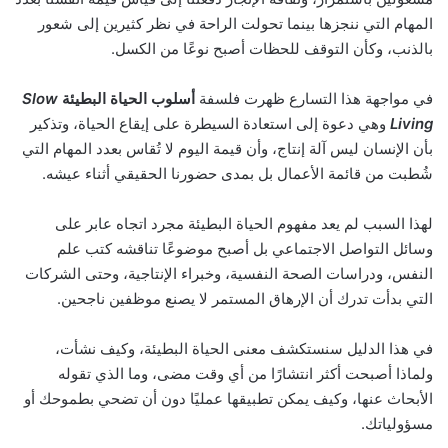
المهام التي ننجزها بينما تحولت الراحة في نظر كثيرين إلى شعور
بالذنب، وكأن التوقف للحظات أصبح نوعًا من الكسل.
في مواجهة هذا التسارع ظهرت فلسفة
أسلوب الحياة البطيئة
Slow
Living
وهي دعوة إلى استعادة السيطرة على إيقاع الحياة، وتذكير
بأن الإنسان ليس آلة إنتاج، وأن قيمة اليوم لا تُقاس بعدد المهام التي
شُطبت من قائمة الأعمال بل بمدى حضورنا الحقيقي أثناء عيشه.
لهذا السبب لم يعد مفهوم الحياة البطيئة مجرد اتجاه عابر على
وسائل التواصل الاجتماعي بل أصبح موضوعًا تناقشه كتب علم
النفس، ودراسات الصحة النفسية، وخبراء الإنتاجية، وحتى الشركات
التي بدأت تدرك أن الإرهاق المستمر لا يصنع موظفين ناجحين.
في هذا الدليل سنستكشف معنى الحياة البطيئة، وكيف نشأت،
ولماذا أصبحت أكثر انتشارًا من أي وقت مضى، وما الذي تقوله
الأبحاث عنها، وكيف يمكن تطبيقها عمليًا دون أن تضحي بطموحك أو
مسؤولياتك.