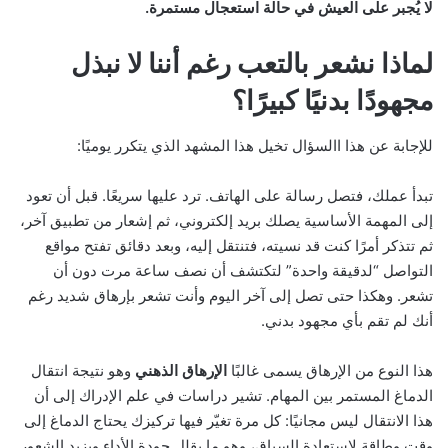
لا يُجبر على العيش في حالة استعجال مستمرة.
لماذا نشعر بالتعب رغم أننا لا نبذل
مجهودًا بدنيًا كبيرًا؟
للإجابة عن هذا االسؤال تخيل هذا المشهد الذي يتكرر يوميًا:
تبدأ عملك، فتصل رسالة على الهاتف. ترد عليها سريعًا. قبل أن تعود
إلى المهمة الأساسية يصلك بريد إلكتروني، ثم إشعار من تطبيق آخر،
ثم تتذكر أمرًا كنت قد نسيته، فتنتقل إليه، وبعد دقائق تفتح مواقع
التواصل “لدقيقة واحدة” لتكتشف أن نصف ساعة مرت دون أن
تشعر. وهكذا حتى تصل إلى آخر اليوم وأنت تشعر بإرهاق شديد رغم
أنك لم تقم بأي مجهود بدني.
هذا النوع من الإرهاق يسمى غالبًا
الإرهاق الذهني
وهو نتيجة انتقال
الدماغ المستمر بين المهام. تشير دراسات في علم الإدراك إلى أن
هذا الانتقال ليس مجانيًا: كل مرة تغيّر فيها تركيزك يحتاج الدماغ إلى
وقت وطاقة لاستعادة السياق، وهو ما يقلل جودة الأداء ويزيد الشعور