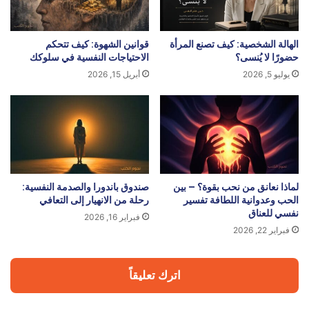
الهالة الشخصية: كيف تصنع المرأة
قوانين الشهوة: كيف تتحكم
حضورًا لا يُنسى؟
الاحتياجات النفسية في سلوكك
يوليو 5, 2026
أبريل 15, 2026
لماذا نعانق من نحب بقوة؟ – بين
صندوق باندورا والصدمة النفسية:
الحب وعدوانية اللطافة تفسير
رحلة من الانهيار إلى التعافي
نفسي للعناق
فبراير 16, 2026
فبراير 22, 2026
اترك تعليقاً