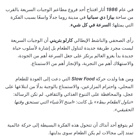
في عام
1986
أثار افتتاح أحد فروع مطاعم الوجبات السريعة بالقرب
من ساحة
بيازا دي سبانيا
في مدينة روما جدلًا واسعًا بسبب الفكرة
التي يمثلها:
السرعة في كل شيء
.
رأى الصحفي والناشط الإيطالي
كارلو بتريني
أن الوجبات السريعة
ليست مجرد طريقة جديدة لتناول الطعام بل إشارة لأسلوب حياة
جديدة بدأ يغزو العالم يرتكز على جعل السرعة أهم من الجودة،
والاستهلاك أهم من التجربة، والإنجاز أهم من الاستمتاع.
ومن هنا ولدت حركة
Slow Food
التي دعت إلى العودة للطعام
المحلي، واحترام المزارعين، والاستمتاع بالوجبة بدلًا من ابتلاعها على
عجل، والمحافظة على التنوع الغذائي والثقافي. لم تكن الرسالة:
«تناول الطعام ببطء»
بل كانت:
«امنح الأشياء التي تستحق وقتها
الحقيقي»
.
لم يتوقع أحد آنذاك أن تتحول هذه الفكرة البسيطة إلى حركة عالمية
تمتد إلى مجالات لم يكن الطعام سوى بدايتها.