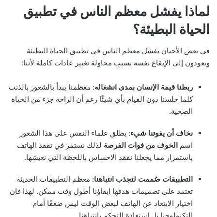
لماذا يفشل معظم الناس في تطبيق
الحياة البطيئة؟
في بعض الأحيان يفشل معظم الناس في تطبيق الحياة البطيئة
ويعودون إلى الإيقاع نفسه بسبب محاولة تغيير عادات كاملة لأننا:
ربطنا قيمة الإنسان بمدى انشغاله
: معظمنا يبدأ بالشعور بالذنب
كلما جلسنا دون القيام بأي شيئًا رغم أن الراحة جزء من الحياة
الصحية.
نخاف أن يفوتنا شيء
: يطلق علماء النفس على هذا الشعور
اسم
الخوف من فوات الفرصة
لذلك نستمر في تفقد الهاتف
باستمرار مما يجعلنا نفقد الاحساس باللحظة التي نعيشها.
التطبيقات صُممت لتجذب انتباهنا
: معظم التطبيقات الحديثة
تعتمد على تصميمات هدفها إبقاؤنا أطول وقت ممكن. لهذا فإن
اختيار الابتعاد عن الهاتف لبعض الوقت ليس ضعفًا أمام
التكنولوجيا بل استعادة التحكم بانتباهنا