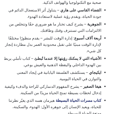
صحية مع التكنولوجيا والهواتف الذكية.
القضاء القاسي على هاري
– يتناول أثر الاستعجال الدائم في
جودة الحياة، ويقدم رؤية عملية لاستعادة الهدوء.
الجوهرية
– يشرح كيف تختار ما هو ضروري حقًا وتتخلص من
الالتزامات التي تستنزف وقتك وطاقتك.
أربعة آلاف أسبوع
: إدارة الوقت للبشر – يقدم منظورًا مختلفًا
لإدارة الوقت مبنيًا على تقبل محدودية العمر بدل مطاردة إنجاز
كل شيء.
الأشياء التي لا يمكنك رؤيتها إلا عندما تُبطئ
– كتاب تأملي يربط
بين الهدوء الداخلي واليقظة الذهنية والعيش بوعي.
ايكيجاي
– يستكشف الفلسفة اليابانية في إيجاد المعنى
والتوازن في الحياة اليومية.
هيغا الصغير
– يشرح المفهوم الدنماركي للراحة والدفء وكيفية
إدخال لحظات بسيطة تمنح الحياة مزيدًا من السكينة.
كتاب مسرات الحياة البسيطة
هيرمان هسه الذي يغيّر نظرتنا
للحياة، ويعيد الإنسان إلى جوهره الأول: الهدوء، والسكينة،
ومتعة الحياة البسيطة.