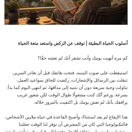
أسلوب الحياة البطيئة | توقف عن الركض واستعد متعة الحياة
كم مرة أنهيت يومك وأنت تشعر أنك لم تعشه حقًا؟
استيقظت على صوت المنبه، فتحت هاتفك قبل أن تغادر السرير،
تنقلت بين الرسائل والإشعارات، ركضت للحاق بمواعيد العمل،
تناولت وجبة سريعة دون أن تنتبه إلى مذاقها، ثم انتهى اليوم كما بدأ:
بسرعة. ورغم أنّك كنت مشغولًا طوال الوقت لكن شعور غريب
يرافقك بأنك لم تعش يومك بل اكتفيت بالمرور خلاله.
هذا الإيقاع لم يعد استثناءً، وأصبح القاعدة في حياة ملايين الأشخاص،
فالتكنولوجيا التي كان من المفترض أن توفر لنا الوقت جعلتنا
مشغولين باستمرار، وثقافة الإنجاز دفعتنا إلى قياس قيمة أنفسنا بعدد