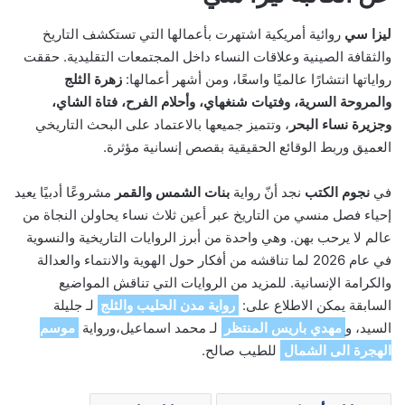
ليزا سي
روائية أمريكية اشتهرت بأعمالها التي تستكشف التاريخ
والثقافة الصينية وعلاقات النساء داخل المجتمعات التقليدية. حققت
رواياتها انتشارًا عالميًا واسعًا، ومن أشهر أعمالها:
زهرة الثلج
والمروحة السرية، وفتيات شنغهاي، وأحلام الفرح، فتاة الشاي،
وجزيرة نساء البحر
، وتتميز جميعها بالاعتماد على البحث التاريخي
العميق وربط الوقائع الحقيقية بقصص إنسانية مؤثرة.
في
نجوم الكتب
نجد أنّ رواية
بنات الشمس والقمر
مشروعًا أدبيًا يعيد
إحياء فصل منسي من التاريخ عبر أعين ثلاث نساء يحاولن النجاة من
عالم لا يرحب بهن. وهي واحدة من أبرز الروايات التاريخية والنسوية
في عام 2026 لما تناقشه من أفكار حول الهوية والانتماء والعدالة
والكرامة الإنسانية. للمزيد من الروايات التي تناقش المواضيع
السابقة يمكن الاطلاع على:
رواية مدن الحليب والثلج
لـ جليلة
السيد، و
مهدي باريس المنتظر
لـ محمد اسماعيل،ورواية
موسم
الهجرة الى الشمال
للطيب صالح.