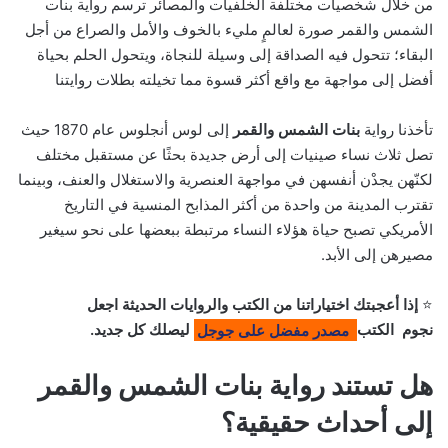
من خلال شخصيات مختلفة الخلفيات والمصائر ترسم رواية بنات
الشمس والقمر صورة لعالمٍ مليء بالخوف والأمل والصراع من أجل
البقاء؛ تتحول فيه الصداقة إلى وسيلة للنجاة، ويتحول الحلم بحياة
أفضل إلى مواجهة مع واقع أكثر قسوة مما تخيلته بطلات روايتنا
تأخذنا رواية
بنات الشمس والقمر
إلى لوس أنجلوس عام 1870 حيث
تصل ثلاث نساء صينيات إلى أرض جديدة بحثًا عن مستقبل مختلف
لكنّهن يجدْن أنفسهن في مواجهة العنصرية والاستغلال والعنف، وبينما
تقترب المدينة من واحدة من أكثر المذابح المنسية في التاريخ
الأمريكي تصبح حياة هؤلاء النساء مرتبطة ببعضها على نحو سيغير
مصيرهن إلى الأبد.
⭐
إذا أعجبتك اختياراتنا من الكتب والروايات الحديثة اجعل
نجوم الكتب
مصدر مفضل على جوجل
ليصلك كل جديد.
هل تستند رواية بنات الشمس والقمر
إلى أحداث حقيقية؟