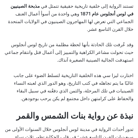
تستند الرواية إلى خلفية تاريخية حقيقية تتمثل في
مذبحة الصينيين
في لوس أنجلوس عام 1871
وهي واحدة من أسوأ أعمال العنف
الجماعي التي تعرض لها المهاجرون الصينيون في الولايات المتحدة
خلال القرن التاسع عشر.
وقد عُرفت تلك الحادثة بأنها لحظة مظلمة من تاريخ لوس أنجلوس
حيث تحولت مشاعر الكراهية والتمييز إلى أعمال قتل وانتقام جماعي
استهدفت الجالية الصينية الصغيرة آنذاك.
اختارت ليزا سي هذه الخلفية التاريخية لتسلط الضوء على جانب
غالبًا ما يتم تجاهله في كتب التاريخ، وهو الدور الذي لعبته النساء
الصينيات في تلك المرحلة، والثمن الذي دفعْنه في سبيل البقاء
والحفاظ على كرامتهن داخل مجتمع لم يكن يرحب بوجودهن.
نبذة عن رواية بنات الشمس والقمر
تدور أحداث الرواية في مدينة لوس أنجلوس خلال السنوات الأولى من
سبعينيات القرن التاسع عشر؛ في قلب الحكاية تظهر ثلاث نساء