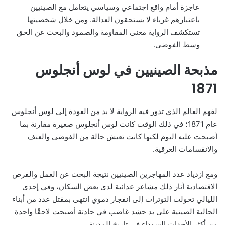
عاجزة أمام واقع اجتماعي وسياسي يتعامل مع الصينيين
باعتبارهم غرباء لا يستحقون العدالة. ومن خلال شخصيتها
تستكشف الرواية معنى المقاومة والصمود والبحث عن الحق
وسط الفوضى.
مذبحة الصينيين في لوس أنجلوس
1871
لفهم العالم الذي تدور فيه الرواية لا بد من العودة إلى لوس أنجلوس
عام 1871؛ في ذلك الوقت كانت لوس أنجلوس صغيرة مقارنة بما
أصبحت عليه اليوم لكنها كانت تعيش حالة من الفوضى والعنف
والانقسامات العرقية.
ومع ازدياد عدد المهاجرين الصينيين نتيجة البحث عن العمل والفرص
الاقتصادية أثار ذلك مشاعر عدائية لدى بعض السكان، وفي إحدى
الليالي تحولت التوترات إلى انفجار دموي انتهى بمقتل عدد من أبناء
الجالية الصينية على يد حشد غاضب في حادثة أصبحت لاحقًا واحدة
من أكثر الأحداث السوداء في تاريخ المدينة.