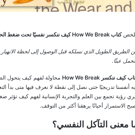
لخص
كتاب How We Break كيف ننكسر نفسيًا تحت ضغط الحياة؟ – فينسنت ديري
 الطريق الطويل الذي نسلكه قبل الوصول إلى لحظة الانهيار
تحمل عبئًا.
اب
كيف ننكسر
How We Break
محاولة لفهم كيف يتحول ال
ه أنفسنا تدريجيًا حتى نصل إلى نقطة لا نعرف فيها متى بدأ الت
ري رؤية تجمع بين العلم والتجربة الإنسانية لفهم كيف تؤثر ض
بح الاستمرار أحيانًا يرهقنا أكثر من التوقف.
ا معنى التآكل النفسي؟