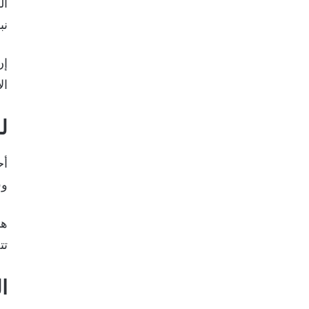
ال
نب
إن
ال
ل
أح
وف
هذ
تت
ا