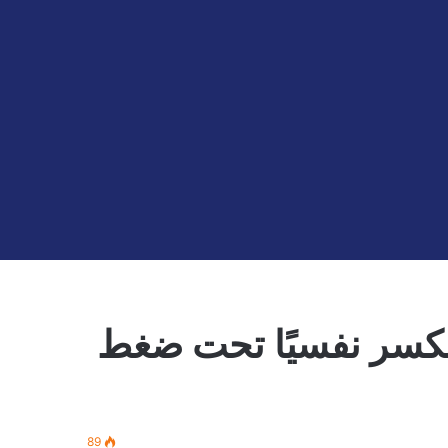
How We  كيف ننكسر نفسيًا تحت ضغط
89