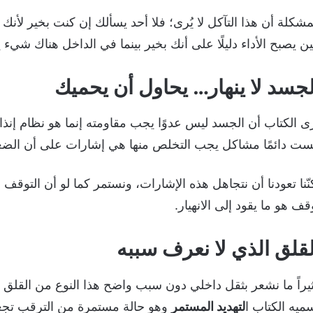
مشكلة أن هذا التآكل لا يُرى؛ فلا أحد يسألك إن كنت بخير لأن
ن يصبح الأداء دليلًا على أنك بخير بينما في الداخل هناك شيء ي
لجسد لا ينهار… يحاول أن يحميك
ى الكتاب أن الجسد ليس عدوًا يجب مقاومته إنما هو نظام إنذار
ست دائمًا مشاكل يجب التخلص منها هي إشارات على أن الضغط
نّنا تعودنا أن نتجاهل هذه الإشارات، ونستمر كما لو أن التوقف
قف هو ما يقود إلى الانهيار.
لقلق الذي لا نعرف سببه
يراً ما نشعر بثقل داخلي دون سبب واضح هذا النوع من القلق ي
ميه الكتاب ا
لتهديد المستمر
وهو حالة مستمرة من الترقب تجعل