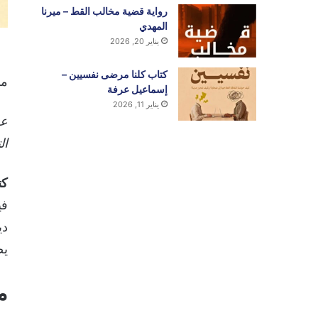
رواية قضية مخالب القط – ميرنا
المهدي
يناير 20, 2026
كتاب كلنا مرضى نفسيين –
م
إسماعيل عرفة
يناير 11, 2026
عن
ال
كت
في
دي
يص
م