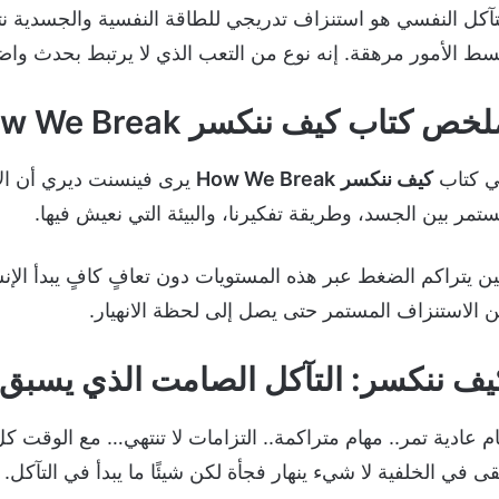
تآكل النفسي هو استنزاف تدريجي للطاقة النفسية والجسدية 
سط الأمور مرهقة. إنه نوع من التعب الذي لا يرتبط بحدث واضح
لخص كتاب
كيف ننكسر
w We Break
 كتاب
كيف ننكسر
How We Break
يرى فينسنت ديري أن الا
تمر بين الجسد، وطريقة تفكيرنا، والبيئة التي نعيش فيها.
ن يتراكم الضغط عبر هذه المستويات دون تعافٍ كافٍ يبدأ الإن
 الاستنزاف المستمر حتى يصل إلى لحظة الانهيار.
يف ننكسر: التآكل الصامت الذي يسبق ال
ام عادية تمر.. مهام متراكمة.. التزامات لا تنتهي… مع الوقت كل
قى في الخلفية لا شيء ينهار فجأة لكن شيئًا ما يبدأ في التآكل.