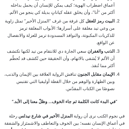
أعماق اضطراب الهوية؛ كيف يمكن للإنسان أن يحمل بداخله
أكثر من “أنا”، وأن يخلق عقله كياناتٍ بديلة كي ينجو من الألم.
البيت رمز للعقل
كل غرفة من غرف “المنزل الأخير” تمثل زاوية
من وعي تيد مغلقة على أسرارها؛ الأبواب المغلقة ترمز
للذكريات المكبوتة، والنوافذ المسدودة ترمز للعزلة والانفصال
عن الواقع.
الذنب والغفران
سعي الجارة دي للانتقام من تيد لكنها تكتشف
أن الألم لا يُشفى بالاتهام، وأن الحقيقة حين تُكشف قد تُحطّم
أكثر مما تُنقذ.
الإيمان مقابل الجنون
تناقش الرواية العلاقة بين الإيمان والذنب،
وبين الطهارة والوهم من خلال القطة أوليفيا التي تقتبس
نصوصًا من الكتاب المقدّس.
“في البدء كانت الكلمة ثم جاء الخوف… وظلّ معنا إلى الأبد.”
في نجوم الكتب نرى أن رواية
المنزل الأخير في شارع نيدلس
رحلة
في أعماق الإنسان نفسه؛ بين الخوف والتعاطف والاشمئزاز والشفقة