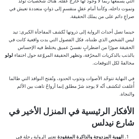
التي يسمعها ربما لا وجود لها خارج عقله. هناك شخصيات تولد
وتموت داخله، وكأننا أمام عقلٍ منقسمٍ إلى ذواتٍ متعددة تعيش في
صراعٍ دائم على من يملك الحقيقة.
حينما تصل أحداث الرواية إلى ذروتها تُكشف المفاجأة الكبرى: تيد
ليس الشخص الذي ظنناه، فكل الفصول التي بدت واقعية كانت في
الحقيقة صورًا من اضطرابٍ نفسيّ عميق يختلط فيه الإحساس
بالذنب بالذكريات المحرّفة، وتظهر الحقيقة المروّعة حول اختفاء
لولو
مخالفةً لكل التوقعات.
في النهاية تتوحّد الأصوات وتذوب الحدود، وتُفتح النوافذ التي طالما
أُغلقت لتكشف أنّه لا يوجد شرّ مطلق إنما أرواحٌ تاهت بين الألم
والنجاة.
الأفكار الرئيسية في المنزل الأخير في
شارع نيدلس
الهوية المزدوجة والذاكرة المفقودة
تعتبر الرواية رحلة في