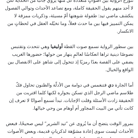
تتوزع الرواية بين أصواتٍ متعددة كلٌّ منها يروي جانبًا من الحكاية لكن
لا أحد منهم يقول الحقيقة كاملة، ومع تصاعد الأحداث وتوالي الفصول
ينكشف ماضي تيد: طفولة شوهتها أمّ مسيئة، وذكريات ممزقة لا
يمكن التمييز فيها بين ما حدث فعلاً، وما تخيّله العقل في لحظاتٍ من
الانكسار.
بين سطور الرواية نسمع صوت القطة
أوليفيا
وهي تتحدث وتقتبس
نصوصًا دينية تراها انعكاسًا لعالمٍ ينهار من حولها؛ حضورها الغريب
يضفي على القصة بعدًا رمزيًا إذ تتحول إلى شاهدٍ على الانفصال بين
الواقع والخيال.
أما الجارة
دي
فتنغمس في دوامة من الأدلّة والظنون تحاول فكّ
طلاسم ماضي الرجل الذي تسكن بجواره لكنها كلما اقتربت من
الحقيقة زادت الأسئلة وقلت الإجابات. تبدأ تسمع أصواتًا لا تعرف إن
كانت تأتي من البيت المجاور أم أوهام من وحي خيالها.
بمرور الوقت يتضح أن ما يُروى عن “تيد الشرير” ليس صحيحًا، فبعض
الأحداث ليست سوى إعادة مشوّهة لذكرياتٍ قديمة، وبعض الأصوات