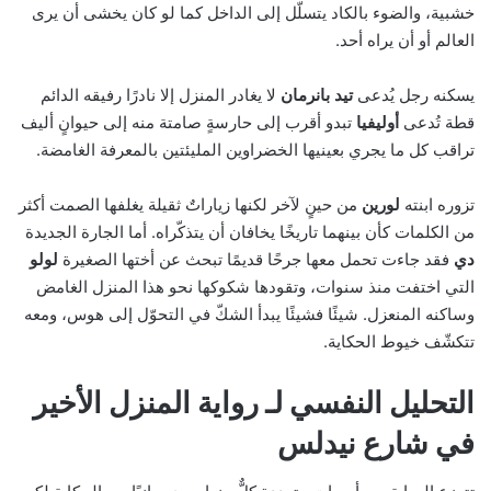
خشبية، والضوء بالكاد يتسلّل إلى الداخل كما لو كان يخشى أن يرى
العالم أو أن يراه أحد.
يسكنه رجل يُدعى
تيد بانرمان
لا يغادر المنزل إلا نادرًا رفيقه الدائم
قطة تُدعى
أوليفيا
تبدو أقرب إلى حارسةٍ صامتة منه إلى حيوانٍ أليف
تراقب كل ما يجري بعينيها الخضراوين المليئتين بالمعرفة الغامضة.
تزوره ابنته
لورين
من حينٍ لآخر لكنها زياراتٌ ثقيلة يغلفها الصمت أكثر
من الكلمات كأن بينهما تاريخًا يخافان أن يتذكّراه. أما الجارة الجديدة
دي
فقد جاءت تحمل معها جرحًا قديمًا تبحث عن أختها الصغيرة
لولو
التي اختفت منذ سنوات، وتقودها شكوكها نحو هذا المنزل الغامض
وساكنه المنعزل. شيئًا فشيئًا يبدأ الشكّ في التحوّل إلى هوس، ومعه
تتكشّف خيوط الحكاية.
التحليل النفسي لـ رواية المنزل الأخير
في شارع نيدلس