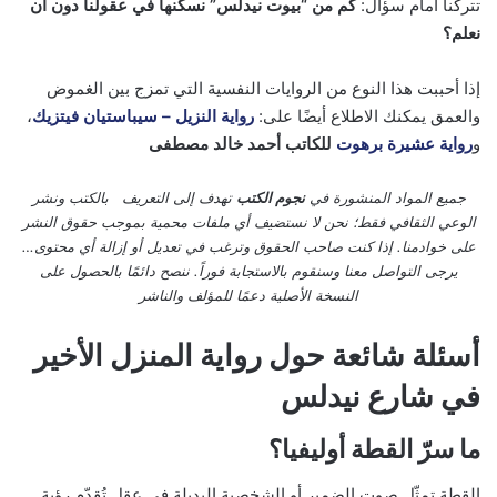
تتركنا أمام سؤال:
كم من “بيوت نيدلس” نسكنها في عقولنا دون أن
نعلم؟
إذا أحببت هذا النوع من الروايات النفسية التي تمزج بين الغموض
والعمق يمكنك الاطلاع أيضًا على:
رواية النزيل – سيباستيان فيتزيك
،
و
رواية عشيرة برهوت
للكاتب أحمد خالد مصطفى
جميع المواد المنشورة في
نجوم الكتب
تهدف إلى التعريف بالكتب ونشر
الوعي الثقافي فقط؛ نحن لا نستضيف أي ملفات محمية بموجب حقوق النشر
على خوادمنا. إذا كنت صاحب الحقوق وترغب في تعديل أو إزالة أي محتوى…
يرجى التواصل معنا وسنقوم بالاستجابة فوراً. ننصح دائمًا بالحصول على
النسخة الأصلية دعمًا للمؤلف والناشر
أسئلة شائعة حول رواية
المنزل الأخير
في شارع نيدلس
ما سرّ القطة أوليفيا؟
القطة تمثّل صوت الضمير أو الشخصية البديلة في عقل تُقدّم رؤية