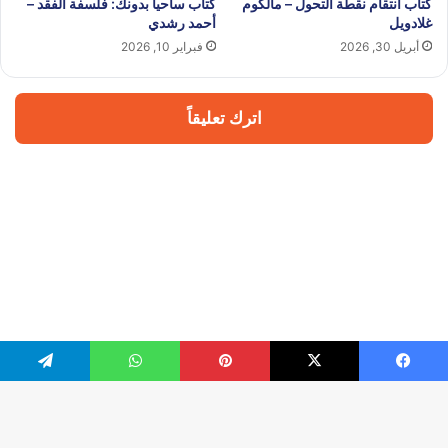
كتاب انتقام نقطة التحول – مالكوم
كتاب سأحيا بدونك: فلسفة الفقد –
غلادويل
أحمد رشدي
أبريل 30, 2026
فبراير 10, 2026
اترك تعليقاً
يسبوك
‫X
بينتيريست
واتساب
تيلقرام