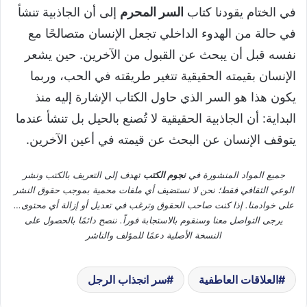
في الختام يقودنا كتاب
السر المحرم
إلى أن الجاذبية تنشأ
في حالة من الهدوء الداخلي تجعل الإنسان متصالحًا مع
نفسه قبل أن يبحث عن القبول من الآخرين. حين يشعر
الإنسان بقيمته الحقيقية تتغير طريقته في الحب، وربما
يكون هذا هو السر الذي حاول الكتاب الإشارة إليه منذ
البداية: أن الجاذبية الحقيقية لا تُصنع بالحيل بل تنشأ عندما
يتوقف الإنسان عن البحث عن قيمته في أعين الآخرين.
جميع المواد المنشورة في
نجوم الكتب
تهدف إلى التعريف بالكتب ونشر
الوعي الثقافي فقط؛ نحن لا نستضيف أي ملفات محمية بموجب حقوق النشر
على خوادمنا. إذا كنت صاحب الحقوق وترغب في تعديل أو إزالة أي محتوى…
يرجى التواصل معنا وسنقوم بالاستجابة فوراً. ننصح دائمًا بالحصول على
النسخة الأصلية دعمًا للمؤلف والناشر
العلاقات العاطفية
سر انجذاب الرجل