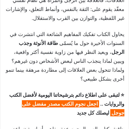
العلاقات، فالعلاقة بين الرجل والمرأة هي نظام نفسي
معقّد يقوم على: الثقة بالنفس، وأنماط التعلق، والإشارات
غير اللفظية، والتوازن بين القرب والاستقلال.
يحاول الكتاب تفكيك المفاهيم الشائعة التي انتشرت في
السنوات الأخيرة حول ما يُسمّى
طاقة الأنوثة وجذب
الرجل
، ويعيد النظر فيها من زاوية نفسية أكثر واقعية،
ويبين لماذا ينجذب الناس لبعض الأشخاص دون غيرهم؟
ولماذا تتحول بعض العلاقات إلى مطاردة مرهقة بينما تنمو
أخرى بشكل طبيعي؟
⭐ لتبقى على اطلاع دائم بترشيحاتنا اليومية لأفضل الكتب
والروايات ..
اجعل نجوم الكتب مصدر مفضل على
جوجل
ليصلك كل جديد
يناقش كتاب السر المحرم عدة مفاهيم أساسية تساعد