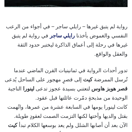
رواية لم يتبق غيرها – رايلي ساجر – في أجواء من الرعب
النفسي والغموض يأخذنا
رايلي ساجر
في رواية لم يتبق
غيرها في رحلة إلى أعماق الذاكرة ليختبر حدود الثقة
والعقل والواقع.
تدور أحداث الرواية في ثمانينيات القرن الماضي عندما
تُرسل الممرضة
كيت
إلى قصرٍ مهجور على الساحل يُدعى
قصر هوبز هاوس
لتعتني بسيدة عجوز تدعى
لينورا
الناجية
الوحيدة من مذبحةٍ دمّرت عائلتها قبل عقود.
كانت لينورا يومها في السابعة عشرة من عمرها، واتُهمت
بقتل والديها وأختها لكنها التزمت الصمت لعقودٍ طويلة.
الآن بعد أن أصابها الشلل ولم يعد بوسعها الكلام تبدأ
كيت