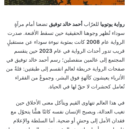
رواية يوتوبيا
للعرّاب
أحمد خالد توفيق
تضعنا أمام مرآةٍ
سوداء تُظهر وجوهنا الحقيقية حين تسقط الأقنعة. صدرت
الرواية عام
2008
كانت بمثوبة نبوءة سوداء عن مستقبلٍ
قريب تدور أحداث الرواية في عام
2023
حين ينقسم
المجتمع إلى عالمين منفصلين؛ رسم أحمد خالد توفيق في
صفحات الرواية خريطة لعالمٍ انقسم إلى طبقتين: قلةٌ من
الأثرياء يعيشون كآلهةٍ فوق البشر، وجموعٌ من الفقراء
تُعامل كحشرات لا حقّ لها في الحياة.
في هذا العالم تتهاوى القيم ويتآكل معنى الأخلاق حين
تغيب العدالة، ويصبح الإنسان نفسه كائنًا هشًّا يتحوّل مع
فقدان الأمل إلى وحشٍ أو ضحية. أما السلطة والإعلام