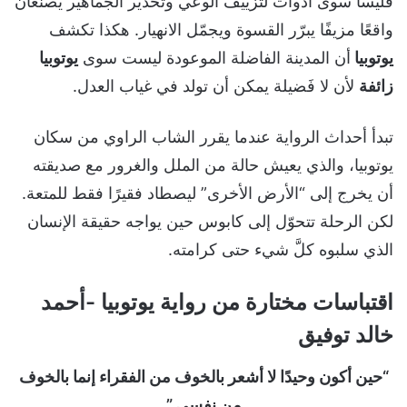
فليسا سوى أدوات لتزييف الوعي وتخدير الجماهير يصنعان
واقعًا مزيفًا يبرّر القسوة ويجمّل الانهيار. هكذا تكشف
يوتوبيا
أن المدينة الفاضلة الموعودة ليست سوى
يوتوبيا
زائفة
لأن لا فَضيلة يمكن أن تولد في غياب العدل.
تبدأ أحداث الرواية عندما يقرر الشاب الراوي من سكان
يوتوبيا، والذي يعيش حالة من الملل والغرور مع صديقته
أن يخرج إلى “الأرض الأخرى” ليصطاد فقيرًا فقط للمتعة.
لكن الرحلة تتحوّل إلى كابوس حين يواجه حقيقة الإنسان
الذي سلبوه كلَّ شيء حتى كرامته.
اقتباسات مختارة من رواية يوتوبيا -أحمد
خالد توفيق
“حين أكون وحيدًا لا أشعر بالخوف من الفقراء إنما بالخوف
من نفسي.”