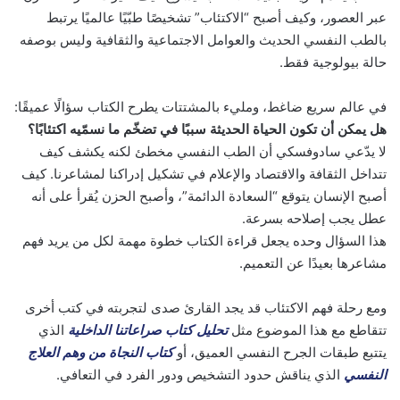
عبر العصور، وكيف أصبح “الاكتئاب” تشخيصًا طبّيًا عالميًا يرتبط
بالطب النفسي الحديث والعوامل الاجتماعية والثقافية وليس بوصفه
حالة بيولوجية فقط.
في عالم سريع ضاغط، ومليء بالمشتتات يطرح الكتاب سؤالًا عميقًا:
هل يمكن أن تكون الحياة الحديثة سببًا في تضخّم ما نسمّيه اكتئابًا؟
لا يدّعي سادوفسكي أن الطب النفسي مخطئ لكنه يكشف كيف
تتداخل الثقافة والاقتصاد والإعلام في تشكيل إدراكنا لمشاعرنا. كيف
أصبح الإنسان يتوقع “السعادة الدائمة”، وأصبح الحزن يُقرأ على أنه
عطل يجب إصلاحه بسرعة.
هذا السؤال وحده يجعل قراءة الكتاب خطوة مهمة لكل من يريد فهم
مشاعرها بعيدًا عن التعميم.
ومع رحلة فهم الاكتئاب قد يجد القارئ صدى لتجربته في كتب أخرى
تتقاطع مع هذا الموضوع مثل
تحليل كتاب صراعاتنا الداخلية
الذي
يتتبع طبقات الجرح النفسي العميق، أو
كتاب النجاة من وهم العلاج
النفسي
الذي يناقش حدود التشخيص ودور الفرد في التعافي.