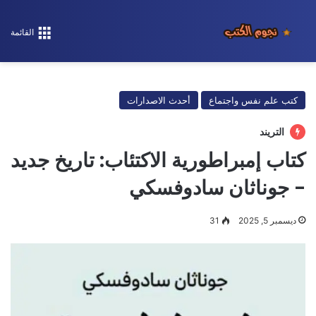
القائمة
كتب علم نفس واجتماع
أحدث الاصدارات
التريند
كتاب إمبراطورية الاكتئاب: تاريخ جديد
- جوناثان سادوفسكي
ديسمبر 5, 2025
31