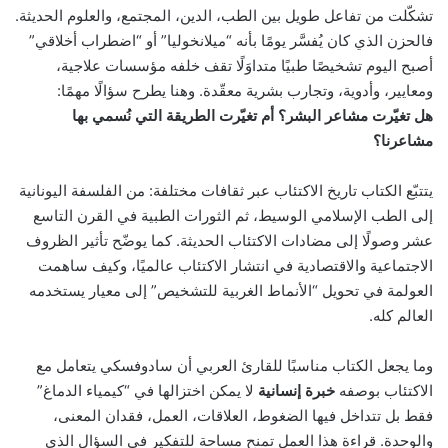
تشكّلت من تفاعل طويل بين الطب، الدين، المجتمع، والعلوم الحديثة.
فالحزن الذي كان يُفسَّر يومًا بأنه “ميلانخوليا” أو “اضطراب أخلاقي”
أصبح اليوم تشخيصًا طبيًا متداوَلًا تقف خلفه مؤسسات علاجية،
ومعايير، وأدوية، وتجارب بشرية معقّدة. وهنا يطرح سؤالًا مهمًا:
هل تغيّرت مشاعر البشر؟ أم تغيّرت الطريقة التي نُسمي بها
مشاعرنا؟
يتتبّع الكتاب تاريخ الاكتئاب عبر ثقافات مختلفة: من الفلسفة اليونانية
إلى الطب الإسلامي الوسيط، ثم الثورات الطبية في القرن التاسع
عشر وصولًا إلى مضادات الاكتئاب الحديثة. كما يوضّح تأثير الظروف
الاجتماعية والاقتصادية في انتشار الاكتئاب عالميًا، وكيف ساهمت
العولمة في تحويل “الأنماط الغربية للتشخيص” إلى معيار يستخدمه
العالم كله.
وما يجعل الكتاب مناسبًا للقارئ العربي أن سادوفسكي يتعامل مع
الاكتئاب بوصفه
خبرة إنسانية
لا يمكن اختزالها في “كيمياء الدماغ”
فقط بل تتداخل فيها الضغوط، العلاقات، العمل، فقدان المعنى،
والوحدة. قراءة هذا العمل تمنح مساحة للتفكير في السؤال الذي