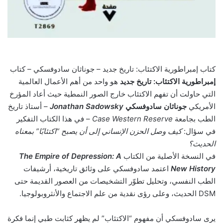
كتاب إمبراطورية الاكتئاب: تاريخ جديد – جوناثان سادوفسكي – كتاب
إمبراطورية الاكتئاب: تاريخ جديد
هو واحد من أهم الأعمال العالمية
التي حاولت أن تفهم الاكتئاب خارج الصور النمطية حيث أعاد المؤرخ
الأمريكي
جوناثان سادوفسكي
Jonathan Sadowsky
– أستاذ تاريخ
الطب بجامعة
Case Western Reserve
– في هذا الكتاب التفكير
في سؤال:
كيف وصل الحزن الإنساني إلى أن يصبح “اكتئابًا” بمعناه
الحديث؟
في النسخة الأصلية من الكتاب
The Empire of Depression: A
New History
اعتمد سادوفسكي على وثائق تاريخية، أرشيفات
الطب النفسي، وتحليل تطوّر التشخيصات من العصور القديمة حتى
DSM الحديث، وعلى رؤى نقدية من علم الاجتماع والأنثروبولوجيا.
يرى سادوفسكي أن مفهوم “الاكتئاب” لم يظهر كثابت طبي إنما فكرة