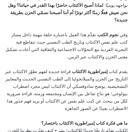
نواجهه يوميًا:
لماذا أصبح الاكتئاب حاضرًا بهذا القدر في حياتنا؟ وهل
نحن نعيش فعلًا زمنًا أكثر توترًا أم أننا أصبحنا نسمّي الحزن بطريقة
جديدة؟
وفي
نجوم الكتب
نقدَّم هذا العمل باعتباره حلقة مهمة داخل مسار
كتب علم نفس الاكتئاب وتاريخ الطب النفسي حيث تتقاطع فيه
التجربة الفردية مع التحوّلات الاجتماعية والثقافية التي أعادت تشكيل
معنى الحزن والاكتئاب عبر الزمن.
يقدم كتاب
إمبراطورية الاكتئاب
قراءة جديدة لفهم تطوّر الاكتئاب عبر
التاريخ: من الحزن والميلانخوليا إلى الطب النفسي الحديث والمعايير
التشخيصية. يوضح سادوفسكي أن الاكتئاب ليس مجرد اضطراب
بيولوجي؛ هو نتاج تفاعل بين الإنسان ومجتمعه وزمنه. قراءة ضرورية
لكل من يبحث عن كتب علم نفس عن الاكتئاب أو يريد فهم جذور هذا
الاضطراب بعيدًا عن الصور الجاهزة
ما هي فكرة كتاب إمبراطورية الاكتئاب باختصار؟
الكتاب يقدّم تاريخًا جديدًا للاكتئاب؛ يشرح كيف تغيّرت نظرتنا للحزن