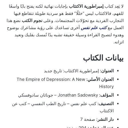
لا يَعِد كتاب
إمبراطورية الاكتئاب
بإجابات نهائية لكنه يفتح بابًا واسعًا
للفهم، فالاكتئاب ليس “خللًا” فقط هو سردية طويلة تتقاطع فيها
التجارب الفردية مع تحوّلات المجتمعات. وعلى
نجوم الكتب
نضع هذا
العمل مع
كتب علم نفس
أخرى تساعدك على رؤية مشاعرك بوضوح
وهدوء لتصبح القراءة وسيلة خفيفة تشبه يدًا تُمسك بقلبك وتعيد
اتزانه.
بيانات الكتاب
العنوان:
إمبراطورية الاكتئاب: تاريخ جديد
العنوان الأصلي:
The Empire of Depression: A New
History
المؤلف:
Jonathan Sadowsky – جوناثان سادوفسكي
التصنيف:
كتب علم نفس – تاريخ الطب النفسي – كتب عن
الاكتئاب
دار النشر:
صفحة 7
عدد الصفحات:
294 صفحة