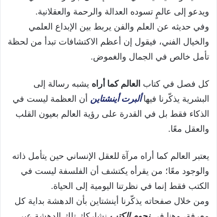
ويدعو إلى عالمٍ تسوده العدالة والرحمة والعقلانية.
وفي حديثه عن العلم والفن يربط بين الإبداع العلمي
والخيال الفني، فيقول إن أعظم الاكتشافات تبدأ من لحظة
تأمل خالص في الجمال والغموض.
كل فصل في كتاب
العالم كما أراه
يشبه رسالة إلى
البشرية يذكّرنا فيها
ألبرت أينشتاين
أن العظمة ليست في
الذكاء فقط بل في القدرة على رؤية العالم بعيون القلب
والعقل معًا.
يعتبر العالم كما أراه مرآة للعقل الإنساني حين يتأمل ذاته
والوجود معًا؛ من يقرأه يكتشف أن الفلسفة ليست في
الكتب فقط إنما في نظرتنا اليومية إلى الحياة.
ومن خلال صفحاته يذكّرنا أينشتاين بأن الدهشة بداية كل
معرفة، وهنا في
نجوم الكتب
نشاركك تلك الدهشة عبر