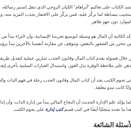
تمد الكتاب على تعاليم “أبراهام” الكيان الروحي الذي تنقل إستير رسائله،
تجيب ببساطة لما نركّز عليه. فمن يركّز على الافتقار يجذب المزيد منه، 
لموارد دون جهدٍ ظاهر.
كد الكاتبة أن المال هو وسيلة لتوسيع تجربتنا الإنسانية، وأن الثراء يبدأ م
ن نتحرر من الشعور بالنقص، ونتوقف عن مقارنة أنفسنا بالآخرين نبدأ برؤي
 خلال فصوله يقدم كتاب المال وقانون الجذب تمارين عملية لتعديل طريقة ال
ذهن على ملاحظة الوفرة بدل العوز، واستبدال العبارات السلبية بأخرى إيجا
ي
نجوم الكتب
نجد أن كتاب المال وقانون الجذب رحلة في فهم الذات والطا
وابًا كانت تبدو مغلقة.
ما يؤكد علم الإدارة الحديث أن النجاح المالي يبدأ من إدارة الذات، وأن إد
ذا ما تجده متجليًا أيضًا في كتب قسم
كتب إدارة
على نجوم الكتب.
أسئلة الشائعة