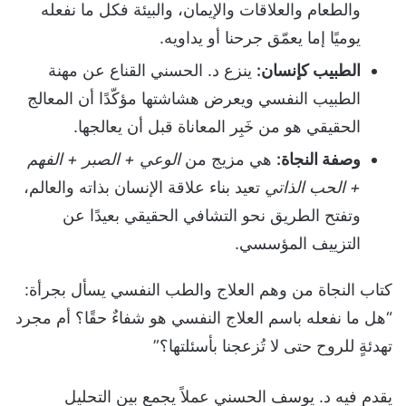
والطعام والعلاقات والإيمان، والبيئة فكل ما نفعله
يوميًا إما يعمّق جرحنا أو يداويه.
الطبيب كإنسان:
ينزع د. الحسني القناع عن مهنة
الطبيب النفسي ويعرض هشاشتها مؤكّدًا أن المعالج
الحقيقي هو من خَبِر المعاناة قبل أن يعالجها.
وصفة النجاة:
هي مزيج من
الوعي + الصبر + الفهم
+ الحب الذاتي
تعيد بناء علاقة الإنسان بذاته والعالم،
وتفتح الطريق نحو التشافي الحقيقي بعيدًا عن
التزييف المؤسسي.
كتاب النجاة من وهم العلاج والطب النفسي يسأل بجرأة:
“هل ما نفعله باسم العلاج النفسي هو شفاءٌ حقًا؟ أم مجرد
تهدئةٍ للروح حتى لا تُزعجنا بأسئلتها؟”
يقدم فيه د. يوسف الحسني عملاً يجمع بين التحليل