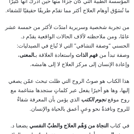
المؤسسة الطبية التي كان جزءًا منها حين أدرك أنها كثيرًا
ما تُسَوّق أوهام العلاج أكثر مما تقدّم طريقًا حقيقيًا للشفاء.
من تجربة شخصية وسريرية امتدّت لأكثر من خمسة عشر
عامًا، ومن ملاحظته لآلاف الحالات الواقعية يقدّم د.
الحسني “وصفة التشافي” التي لا تُباع في الصيدليات:
وصفة تبدأ من
فهم الذات
واستعادة العلاقة بـ
المعنى
،
وإعادة الإنسان إلى مركز العلاج لا إلى هامشه.
هذا الكتاب هو صوتُ الروح التي ظلت تبحث عمّن يصغي
إليها، وها هو أخيرًا يفعل عبر كلماتٍ ستجدها متناغمة مع
روح موقع
نجوم الكتب
الذي يؤمن بأن المعرفة شفاءٌ
للروح ونافذةٌ نحو وعيٍ أعمق بالحياة والإنسان.
في كتاب
النجاة من وَهْم العلاج والطبّ النفسي
يضعنا د.