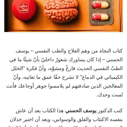
كتاب النجاة من وهم العلاج والطب النفسي – يوسف
الحسني – إذا كان يساورك شعورٌ داخليّ بأنّ شيئًا ما في
الطبّ النفسي الحديث فارغٌ ومشوَّه، وأنّ فكرة “الخلل
الكيميائي في الدماغ” لا تشرح حقًا عمق ما تعانيه، وأنّ
المعالجين الذين صادفتهم لم يلامسوا جوهر أوجاعك فأنت
لست وحدك.
كتب الدكتور
يوسف الحسني
هذا الكتاب بعد أن عاش
بنفسه الاكتئاب والقلق والوسواس، وبعد أن اختبر خذلان