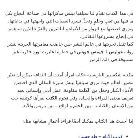
في هذا الكتاب تقدّم لنا سيلفيا بيتش مذكراتها في صناعة النجاح بكل
ما فيها من تعبٍ وحلمٍ وتحدٍّ. تسرد العقبات التي واجهتها في بداياتها،
وتروي قصصها مع الزوار من الأدباء والناشرين والقرّاء الذين ساهموا
في إنجاح مشروعها الثقافي.
كما تنقل تجربتها في عالم النشر حين خاضت مغامرتها الجريئة بنشر
رواية
عوليس لـ جيمس جويس
في خطوة اعتُبرت ثورة فكرية غير
مسبوقة في ذلك الزمن.
مكتبة شكسبير الباريسية حكاية امرأة آمنت أن الثقافة يمكن أن تغيّر
مصير العالم حيث تروي سيلفيا بيتش سيرة المكان الذي احتضن
الأدباء الكبار وجعل من الكلمة مقاومة. عمل أدبي وإنساني يعيد
تعريف معنى القراءة والحياة، وفي
نجوم الكتب
نقرأها كوثيقة حب
بين الإنسان والكتاب… بين الحلم والواقع… بين باريس والأبد.
إذا أحببتَ هذا الكتاب يمكنك أيضًا قراءة أعمالٍ مشابهة مثل:
كتاب الأيام – طه حسين