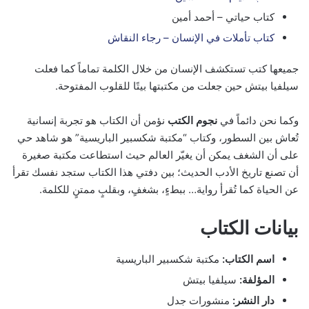
كتاب حياتي – أحمد أمين
كتاب تأملات في الإنسان – رجاء النقاش
جميعها كتب تستكشف الإنسان من خلال الكلمة تماماً كما فعلت
سيلفيا بيتش حين جعلت من مكتبتها بيتًا للقلوب المفتوحة.
وكما نحن دائماً في
نجوم الكتب
نؤمن أن الكتاب هو تجربة إنسانية
تُعاش بين السطور، وكتاب “مكتبة شكسبير الباريسية” هو شاهد حي
على أن الشغف يمكن أن يغيّر العالم حيث استطاعت مكتبة صغيرة
أن تصنع تاريخ الأدب الحديث؛ بين دفتي هذا الكتاب ستجد نفسك تقرأ
عن الحياة كما تُقرأ رواية… ببطءٍ، بشغفٍ، وبقلبٍ ممتنٍ للكلمة.
بيانات الكتاب
اسم الكتاب:
مكتبة شكسبير الباريسية
المؤلفة:
سيلفيا بيتش
دار النشر:
منشورات جدل