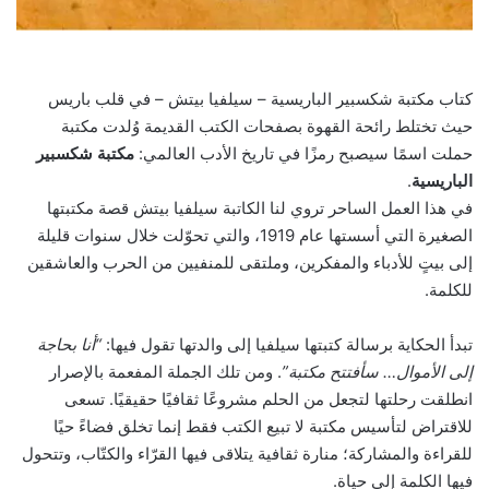
كتاب مكتبة شكسبير الباريسية – سيلفيا بيتش – في قلب باريس
حيث تختلط رائحة القهوة بصفحات الكتب القديمة وُلدت مكتبة
حملت اسمًا سيصبح رمزًا في تاريخ الأدب العالمي:
مكتبة شكسبير
الباريسية
.
في هذا العمل الساحر تروي لنا الكاتبة سيلفيا بيتش قصة مكتبتها
الصغيرة التي أسستها عام 1919، والتي تحوّلت خلال سنوات قليلة
إلى بيتٍ للأدباء والمفكرين، وملتقى للمنفيين من الحرب والعاشقين
للكلمة.
تبدأ الحكاية برسالة كتبتها سيلفيا إلى والدتها تقول فيها:
“أنا بحاجة
إلى الأموال… سأفتتح مكتبة”
. ومن تلك الجملة المفعمة بالإصرار
انطلقت رحلتها لتجعل من الحلم مشروعًا ثقافيًا حقيقيًا. تسعى
للاقتراض لتأسيس مكتبة لا تبيع الكتب فقط إنما تخلق فضاءً حيًا
للقراءة والمشاركة؛ منارة ثقافية يتلاقى فيها القرّاء والكتّاب، وتتحول
فيها الكلمة إلى حياة.