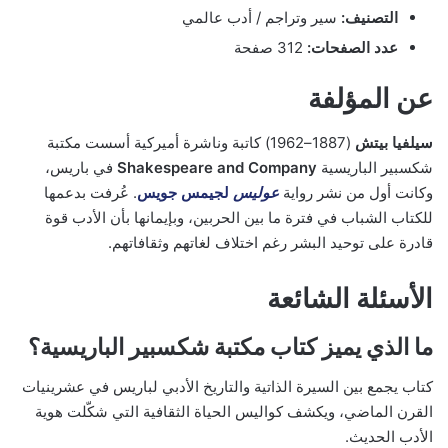
التصنيف:
سير وتراجم / أدب عالمي
عدد الصفحات:
312 صفحة
عن المؤلفة
سيلفيا بيتش
(1887–1962) كاتبة وناشرة أميركية أسست مكتبة
شكسبير الباريسية
Shakespeare and Company
في باريس،
وكانت أول من نشر رواية
عوليس
لجيمس جويس
. عُرفت بدعمها
للكتاب الشباب في فترة ما بين الحربين، وبإيمانها بأن الأدب قوة
قادرة على توحيد البشر رغم اختلاف لغاتهم وثقافاتهم.
الأسئلة الشائعة
ما الذي يميز كتاب مكتبة شكسبير الباريسية؟
كتاب يجمع بين السيرة الذاتية والتاريخ الأدبي لباريس في عشرينيات
القرن الماضي، ويكشف كواليس الحياة الثقافية التي شكّلت هوية
الأدب الحديث.