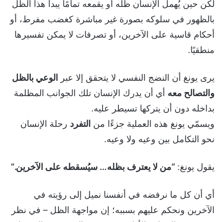
لكن حين يُهمل الإنسان ظله أو يقمعه تمامًا يبدأ هذا الظل
بالظهور في سلوكه بصورة غير مباشرة كغضب مفرط، أو
أحكام قاسية على الآخرين، أو تصرفات لا يمكن تفسيرها
منطقيًا.
يرى يونغ أن النضج النفسي لا يتحقق إلا عبر
الوعي بالظل
والتصالح معه
أي أن يدرك الإنسان تلك الجوانب المظلمة
بداخله دون أن يتركها تسيطر عليه.
ويسمّي يونغ هذه العملية جزءًا من
التفرد
رحلة الإنسان
نحو التكامل بين وعيه ولا وعيه.
يقول يونغ:
“من لا يعترف بظله… سيُسقطه على الآخرين.”
أي أن كل ما نرفضه في أنفسنا نميل إلى رؤيته في
الآخرين ونحكم عليهم بسببه؛ إن مواجهة الظل – في نظر