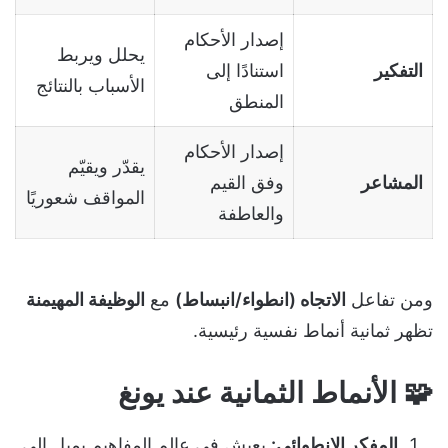
إصدار الأحكام
يحلل ويربط
التفكير
استنادًا إلى
الأسباب بالنتائج
المنطق
إصدار الأحكام
يقدّر ويقيّم
المشاعر
وفق القيم
المواقف شعوريًا
والعاطفة
ومن تفاعل
الاتجاه (انطواء/انبساط)
مع
الوظيفة المهيمنة
تظهر ثمانية أنماط نفسية رئيسية.
🧩
الأنماط الثمانية عند يونغ
المفكر الانطوائي:
يعيش في عالم المفاهيم يميل إلى