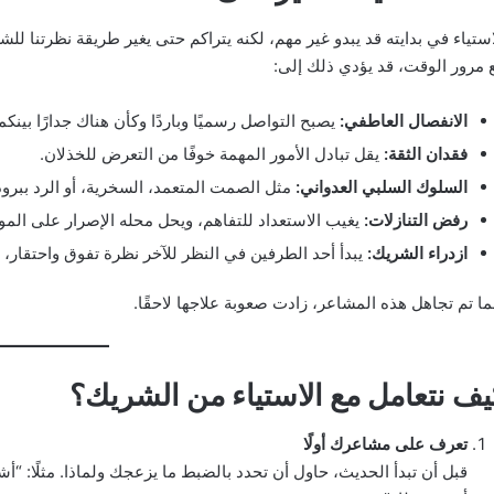
استياء في بدايته قد يبدو غير مهم، لكنه يتراكم حتى يغير طريقة نظرتنا لل
 مرور الوقت، قد يؤدي ذلك إلى:
الانفصال العاطفي:
يصبح التواصل رسميًا وباردًا وكأن هناك جدارًا بينكما
فقدان الثقة:
يقل تبادل الأمور المهمة خوفًا من التعرض للخذلان.
السلوك السلبي العدواني:
مثل الصمت المتعمد، السخرية، أو الرد ببرود
رفض التنازلات:
يغيب الاستعداد للتفاهم، ويحل محله الإصرار على الم
ازدراء الشريك:
يبدأ أحد الطرفين في النظر للآخر نظرة تفوق واحتقار، م
ما تم تجاهل هذه المشاعر، زادت صعوبة علاجها لاحقًا.
يف نتعامل مع الاستياء من الشريك؟
تعرف على مشاعرك أولًا
قبل أن تبدأ الحديث، حاول أن تحدد بالضبط ما يزعجك ولماذا. مثلًا: “أشع