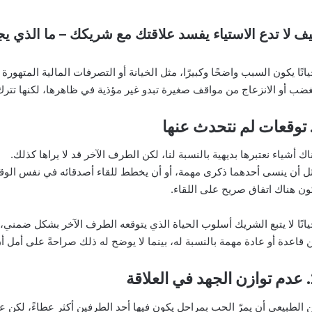
ف لا تدع الاستياء يفسد علاقتك مع شريكك – ما الذي يج
يانًا يكون السبب واضحًا وكبيرًا، مثل الخيانة أو التصرفات المالية المتهو
غضب أو الانزعاج من مواقف صغيرة تبدو غير مؤذية في ظاهرها، لكنها تترك أثر
اك أشياء نعتبرها بديهية بالنسبة لنا، لكن الطرف الآخر قد لا يراها كذلك.
ل أن ينسى أحدهما ذكرى مهمة، أو أن يخطط للقاء أصدقائه في نفس الوقت 
ون هناك اتفاق صريح على اللقاء.
يانًا لا يتبع الشريك أسلوب الحياة الذي يتوقعه الطرف الآخر بشكل ضمني، 
 قاعدة أو عادة مهمة بالنسبة له، بينما لا يوضح له ذلك صراحةً على أمل أ
لاقة
 الطبيعي أن يمرّ الحب بمراحل يكون فيها أحد الطرفين أكثر عطاءً، لكن عندم