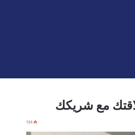
لاقتك مع شريكك
124