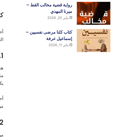
رواية قضية مخالب القط –
ميرنا المهدي
كي
يناير 20, 2026
أح
كتاب كلنا مرضى نفسيين –
إسماعيل عرفة
ال
يناير 11, 2026
1. توقعات لم نتحدث عنها
هن
مث
يك
أح
من
2. عدم توازن الجهد في الع
من