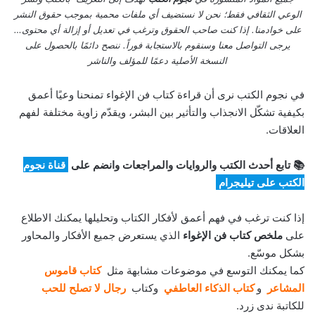
الوعي الثقافي فقط؛ نحن لا نستضيف أي ملفات محمية بموجب حقوق النشر
على خوادمنا. إذا كنت صاحب الحقوق وترغب في تعديل أو إزالة أي محتوى…
يرجى التواصل معنا وسنقوم بالاستجابة فوراً. ننصح دائمًا بالحصول على
النسخة الأصلية دعمًا للمؤلف والناشر
في نجوم الكتب نرى أن قراءة كتاب فن الإغواء تمنحنا وعيًا أعمق
بكيفية تشكّل الانجذاب والتأثير بين البشر، ويقدّم زاوية مختلفة لفهم
العلاقات.
📚 تابع أحدث الكتب والروايات والمراجعات وانضم على
قناة نجوم
الكتب على تيليجرام
إذا كنت ترغب في فهم أعمق لأفكار الكتاب وتحليلها يمكنك الاطلاع
على
ملخص كتاب فن الإغواء
الذي يستعرض جميع الأفكار والمحاور
بشكل موسّع.
كما يمكنك التوسع في موضوعات مشابهة مثل
كتاب قاموس
المشاعر
و
كتاب الذكاء العاطفي
وكتاب
رجال لا تصلح للحب
للكاتبة ندى زرد.