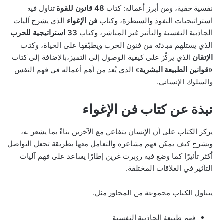
نفسية خفية، ومن أبرز أعماله: كتاب
48 قانون للقوة
تناول فيه
استراتيجيات النفوذ والسيطرة، وكتاب
فن الإغواء
الذي يشرح آليات
الجاذبية النفسية والتأثير غير المباشر، وكتاب
33 استراتيجية للحرب
الذي يستلهم مبادئه من فنون الحرب ويطبّقها على الحياة، وكتاب
الإتقان
الذي يركّز على كيفية الوصول إلى التميز،بالإضافة إلى كتاب
«قوانين الطبيعة البشرية»
الذي يُعد من أهم أعماله في فهم النفس
والسلوك الإنساني.
نبذة عن كتاب فن الإغواء
يركز الكتاب على أن الإنسان يتفاعل مع الآخرين بناءً بما يشعر به،
ويشرح كيف يمكن فهم مشاعره والتعامل معها بطريقة تجعل التواصل
أكثر تأثيرًا كما وضع فيه روبرت غرين إطارًا يساعد على فهم آليات
التأثير في العلاقات المختلفة.
يتناول الكتاب مجموعة من المحاور مثل:
فهم طبيعة الجاذبية النفسية