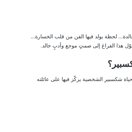
خالدة… لحظة يولد فيها الفن من قلب الخسارة…
ل هذا الفراغ إلى صمتٍ موجع وأدبٍ خالد.
كسبير؟
اة شكسبير الشخصية يركّز فيها على عائلته