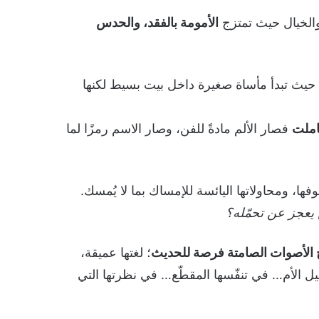
 والخيال حيث تمتزج
الأمومة بالفقد، والحدس
يث تبدأ مأساة صغيرة داخل بيت بسيط لكنها
ملت
فصار الألم مادةً للفن، وصار الاسم رمزًا لما
وفها، ومحاولاتها اليائسة للإمساك بما لا يُمسك.
 يعجز عن تحمّله؟
 الأصوات الصامتة فرصة للحديث
؛ لغتها عميقة،
يل الأم… في تنفّسها المقطّع… في نظرتها التي