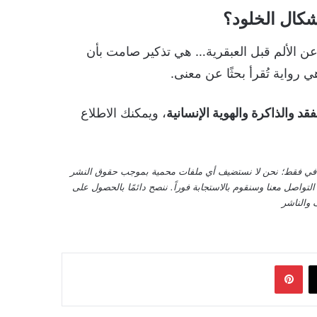
شكال الخلود؟
وعن الألم قبل العبقرية… هي تذكير صامت بأن
 رواية تُقرأ بحثًا عن معنى.
فقد والذاكرة والهوية الإنسانية
، ويمكنك الاطلاع
قافي فقط؛ نحن لا نستضيف أي ملفات محمية بموجب حقوق النشر
واصل معنا وسنقوم بالاستجابة فوراً. ننصح دائمًا بالحصول على
 والناشر
‫X
بينتيريست