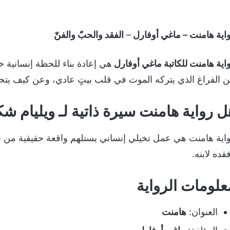
اية هامنت – ماغي أوفارل
–
الفقد والحبّ والفنّ
اية هامنت للكاتبة ماغي أوفارل
هي إعادة بناء للحظة إنسانية 
 الفراغ الذي يتركه الموت في قلب بيتٍ عادي، وعن كيف يتحوّ
ل رواية هامنت سيرة ذاتية لـ ويليام ش
اية هامنت هي عمل تخيلي إنساني يستلهم واقعة حقيقية من حي
قده لابنه.
علومات الرواية
العنوان:
هامنت