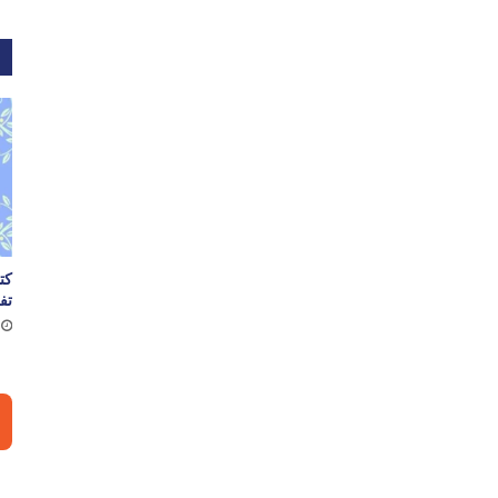
م
كت
تف