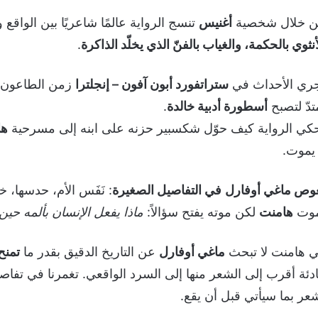
 خلال شخصية
أغنيس
تنسج الرواية عالمًا شاعريًا بين الواقع
أنثوي بالحكمة، والغياب بالفنّ الذي يخلّد الذاكرة
.
ري الأحداث في
ستراتفورد أبون آفون – إنجلترا
زمن الطاعون ح
تدّ لتصبح
أسطورة أدبية خالدة
.
كي الرواية كيف حوّل شكسبير حزنه على ابنه إلى مسرحية
ها
 يموت.
غوص
ماغي أوفارل
في التفاصيل الصغيرة
: نَفَس الأم، حدسها، خ
موت
هامنت
لكن موته يفتح سؤالاً:
ماذا يفعل الإنسان بألمه حين
 هامنت لا تبحث
ماغي أوفارل
عن التاريخ الدقيق بقدر ما
تمنح
دئة أقرب إلى الشعر منها إلى السرد الواقعي. تغمرنا في تفاص
عر بما سيأتي قبل أن يقع.