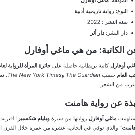
المؤلفة:
ماغي أوفارل
النوع: رواية تاريخية أدبية
سنة النشر : 2022
دار النشر:
دار أثر
ن الكاتبة
: من هي
ماغي أوفارل
غي أوفارل
كاتبة بريطانية حاصلة على
جائزة المرأة للرواية لعام 20
ب العام
حسب
The Guardian
و
The New York Times
. تم
ترب من الشعر.
بذة عن رواية هامنت
تلهمت
ماغي أوفارل
روايتها من سيرة
ويليام شكسبير
؛ اقترب
امنت
” والذي توفي في الحادية عشرة من عمره خلال القرن 