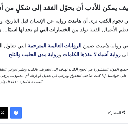
ف يمكن للأدب أن يحوّل الفقد إلى شكلٍ من أ
ي
نجوم الكتب
نرى أن
هامنت
رواية عن الإنسان قبل التاريخ، 
ظم الأعمال الفنية تولد من
الخسارات التي لم نجد لها اسمًا
… هي
تي رواية
هامنت
ضمن
الروايات العالمية المترجمة
التي تتناول
ال
لى
رواية أشياء لا تنقذها الكلمات
و
رواية مدن الحليب والثلج
.
جميع المواد المنشورة في
نجوم الكتب
تهدف إلى التعريف بالكتب ونشر الوعي الث
على خوادمنا. إذا كنت صاحب الحقوق وترغب في تعديل أو إزالة أي محتوى… يرجى الت
النسخة الأصلية دعمًا للمؤلف
فيسبوك
المشاركة