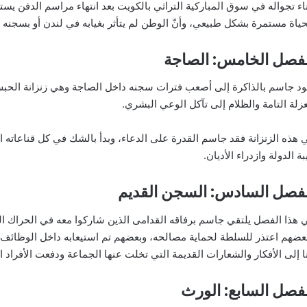
ناء تجواله في سوق المباركية التراثي بالكويت بعد انتهاء مراسم الدفن يس
حياة مستمرة بشكل طبيعي، وأنّ الوطن لم يتأثر بغيابه في لندن أو بسجنه 
لفصل الخامس: الصاجة
ود جاسم بالذاكرة إلى أصعب فترات سجنه داخل الصاجة وهي زنزانة الحب
عزلة التامة والظلام إلى تآكل الوعي البشري.
 هذه الزنزانة فقد جاسم القدرة على الدعاء، وبدأ بالشك في كل قناعاته ال
بة الدولة وازدراء الأديان.
لفصل السادس: السجن القديم
 هذا الفصل يلتقي جاسم برفاقه القدامى الذين شاركوا معه في الحراك ال
عضهم اعتذر للسلطة لحماية مصالحه، وبعضهم تم استيعابه داخل الوظائف ا
ا إلى الأفكار والشعارات القديمة التي تخلت عنها الجماعة ودفعت الأفراد 
فصل السابع: الورث