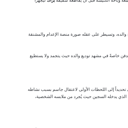
عة وباحة الكنيسة قبل أن يقاطعه شقيقه
براك
ليجهزا
 والده، وتسيطر على عقله صورة منصة الإعدام والمشنقة
لدفن خاصةً في مشهد توديع والده حيث يتجمد ولا يستطيع
ي تحديداً إلى اللحظات الأولى لاعتقال جاسم بسبب نشاطه
ول الذي يدخله السجين حيث يُجرد من ملابسه الشخصية،