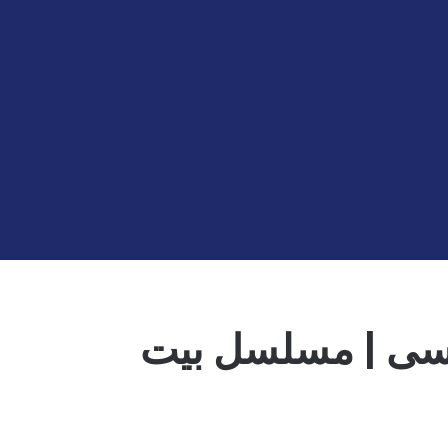
لعيسى | مسلسل بيت