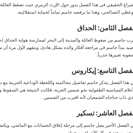
صراع الحقيقي في هذا الفصل يدور حول الإرث الرمزي حيث تضغط العائلة
وعظي التصالحي، وهذا ما يرفضه جاسم تماماً لحماية استقلاليته.
فصل الثامن: الحداق
رب جاسم من ضغوط العائلة والمدينة إلى البحر لممارسة هواية الحداق (صي
صيد يبدأ جاسم في مراجعة أفكار والده بشكل هادئ، ويتفهم لأول مرة أن م
عوبة تغييرها جذرياً.
فصل التاسع: إيكاروس
 هذا الفصل يتذكر جاسم تفاصيل محاكمته واللحظة الوداعية الحزينة مع دانة
أحلام السياسية الطفولية نحو شمس الحرية، فكانت النتيجة هي السقوط و
ذي ذاب جناحاه الشمعيان لأنه اقترب من الشمس. .
فصل العاشر: تسكير
 الفصل الأخير يصل جاسم إلى مرحلة إغلاق الحسابات مع الماضي، ويكتش
معنى وبحثه في كل الأشياء من حوله.