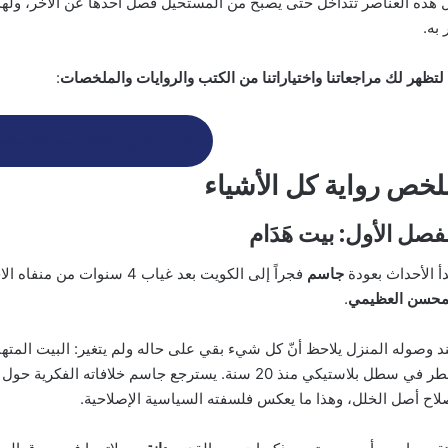
 هذه العناصر تتداخل حتى يصبح من المستحيل فصل أحدها عن الآخر، ولهذا يب
 به.
لتظهر لك مراجعاتنا واختياراتنا من الكتب والروايات والملخصات
:
اجعل نجوم الكتب مصدرًا مفض
لخص رواية كل الأشياء
فصل الأول: بيت هَدَام
دأ الأحداث بعودة
جاسم
فجراً إلى الكويت بعد غياب 4 سنوات من منفاه الاختياري بلندن لحضور جنازة والده الكاتب الصحفي
محسن العظيمي
.
د وصوله المنزل يلاحظ أنّ كل شيء بقي على حاله ولم يتغير: البيت المتها
يقطر في سطل بلاستيكي منذ 20 سنة. يسترجع جاسم خلافا
لاح أصل الخلل، وهذا ما يعكس فلسفته السياسية الإصلاحية.