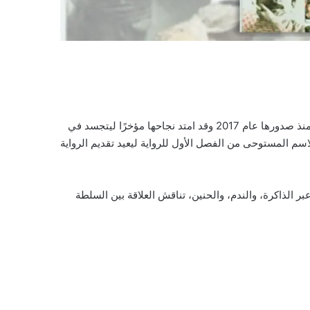
واحدة من أبرز الأعمال العربية التي حققت نجاحاً كبيرًا منذ صدورها عام 2017 وقد امتد نجاحها مؤخرًا ليتجسد في
سم المستوحى من الفصل الأول للرواية ليعيد تقديم الرواية
بر الذاكرة، والندم، والحنين، تناقش العلاقة بين السلطة