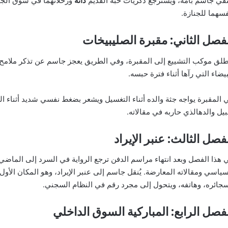
تقي جاسم بأمه، ويسترجع ذكريات حبه القديم
دانة
ورحلاتهما في سوق الجم
فسهما للجنازة.
فصل الثاني: مقبرة الصليبيخات
طلق موكب التشييع إلى المقبرة، وفي الطريق يعجز جاسم عن تذكر ملامح
بيضاء التي رآها أثناء فترة حبسه.
 المقبرة يواجه جثة والده أثناء التغسيل ويشعر بضغط نفسي شديد أثناء ا
بيل والدهالذي حاربه في مقالاته.
فصل الثالث: عنبر الإيراد
 هذا الفصل وبعد انتهاء مراسم الدفن ترجع الرواية في السرد إلى الماض
سياسي ومقالاته المعارضة. يُنقل جاسم إلى عنبر الإيراد، وهو المكان الأ
جائره، وهاتفه، ويتحول إلى مجرد رقم في النظام السجني.
فصل الرابع: المباركية السوق الداخلي