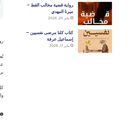
رواية قضية مخالب القط –
ميرنا المهدي
يناير 20, 2026
كتاب كلنا مرضى نفسيين –
إسماعيل عرفة
رو
يناير 11, 2026
تُ
عم
بر
كل
وا
م