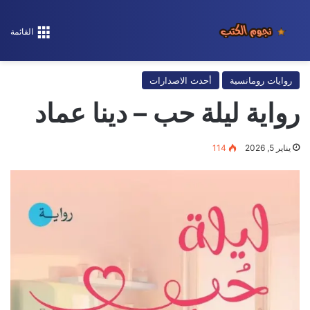
القائمة
روايات رومانسية
أحدث الاصدارات
رواية ليلة حب – دينا عماد
يناير 5, 2026
114