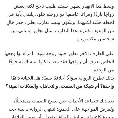
وسط هذا الانهيار يظهر سيف طبيب ناجح لكنه يعيش
زواجًا باردًا وفراغا عاطفيا مع زوجته خلود. يلتقي بآية في
لحظة هشّة لكليهما، ويتكوّن بينهما تقارب بطيء حذر خالٍ
من الوعود الكبيرة. هذا التقارب يمثل تجاوز إنساني بين
شخصين مكسورين.
على الطرف الآخر تظهر خلود زوجة سيف امرأة لها وجعها
الخاص تعرف أن زواجها فقد معناه لكنها تتمسك به خوفًا
من الوحدة.
بذلك تطرح الرواية سؤالًا أخلاقيًا صعبًا:
هل الخيانة دائمًا
واحدة؟ أم شبكة من الصمت، والتجاهل، والعلاقات الميتة؟
بعد ذلك تتصاعد الأحداث حين يصبح الصمت مستحيلًا،
وتُفرض المواجهة على الجميع؛ لتنتهي الرواية بـ ليلة حب
واحدة كاعتراف صادق بالحياة، وقبول بأن بعض العلاقات