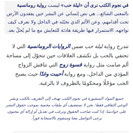
في نجوم الكتب نرى أن «ليلة حب»
ليست
رواية رومانسية
بالمعنى الشائع… هي نص إنساني عن البشر حين يفقدون الأرض
تحت أقدامهم، وعن الألم الذي نخبّئه في الداخل ولا نعرف كيف
نواجهه. الاستمرار فيها طريقة هادئة للتعايش مع ما لم يُحلّ بعد.
تندرج رواية
ليلة حب
ضمن
الروايات الرومانسية
التي لا
تحتفي بالحب بل تكشف العلاقات حين تتحوّل إلى مساحة
ألم صامت مثل رواية
قسوة زوج
التي تناقش الزواج
المؤذي من الداخل، ومع رواية
أحببت وغدًا
حيث يصبح
الحب مؤجّلًا ومحكومًا بالظروف لا بالرغبة.
جميع المواد المنشورة في نجوم الكتب تهدف إلى التعريف بالكتب ونشر
الوعي الثقافي فقط؛ نحن لا نستضيف أي ملفات محمية بموجب حقوق النشر
على خوادمنا. إذا كنت صاحب الحقوق وترغب في تعديل أو إزالة أي محتوى،
يرجى التواصل معنا وسنقوم بالاستجابة فوراً.