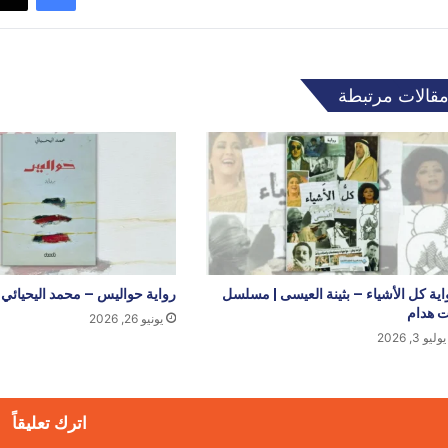
قالات مرتبطة
اية كل الأشياء – بثينة العيسى | مسلسل
رواية حواليس – محمد اليحيائي
ت هدام
يونيو 26, 2026
يوليو 3, 2026
اترك تعليقاً