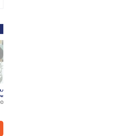
م
رو
بي