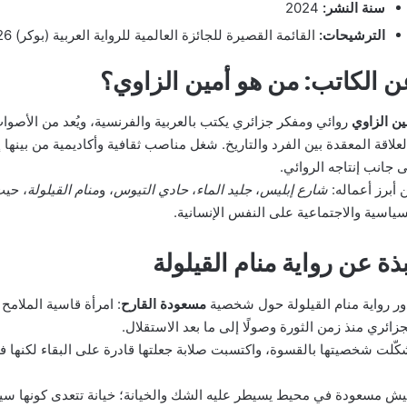
سنة النشر:
2024
الترشيحات:
القائمة القصيرة للجائزة العالمية للرواية العربية (بوكر) 2026
ن الكاتب: من هو أمين الزاوي؟
ين الزاوي
روائي ومفكر جزائري يكتب بالعربية والفرنسية، ويُعد من الأصوات
لعلاقة المعقدة بين الفرد والتاريخ. شغل مناصب ثقافية وأكاديمية من بينها
ى جانب إنتاجه الروائي.
 أبرز أعماله:
شارع إبليس
،
جليد الماء
،
حادي التيوس
، و
منام القيلولة
، حيث
سياسية والاجتماعية على النفس الإنسانية.
ذة عن رواية منام القيلولة
ور رواية منام القيلولة حول شخصية
مسعودة القارح
: امرأة قاسية الملامح 
جزائري منذ زمن الثورة وصولًا إلى ما بعد الاستقلال.
كّلت شخصيتها بالقسوة، واكتسبت صلابة جعلتها قادرة على البقاء لكنها ف
يش مسعودة في محيط يسيطر عليه الشك والخيانة؛ خيانة تتعدى كونها سياسي