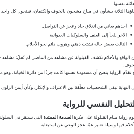
عائلة نفسها.
ناؤها الثلاثة ينشأون في مناخ مشحون بالخوف والكتمان، فيتحول كل واحد
أحدهم يعاني من انغلاق حاد وعجز عن التواصل.
الآخر يلجأ إلى العنف والسلوكيات العدوانية.
الثالث يعيش حالة تشتت ذهني وهروب دائم نحو الأحلام.
ن الواقع والأحلام تكشف القيلولة عن مشاهد من الماضي لم تُحلّ: مشاهد
خوف.
 تقدّم الرواية يتضح أن مسعودة نفسها كانت جزءًا من دائرة الخيانة، وهو
 النهاية تبقى الشخصيات معلّقة بين الاعتراف والإنكار، وكأن أيمن الزاوي 
لتحليل النفسي للرواية
وم رواية منام القيلولة على فكرة
الصدمة الممتدة
التي تستقر في السلوك ا
أحلام فيها وسيلة تعبير عمّا عجز الوعي عن استيعابه.