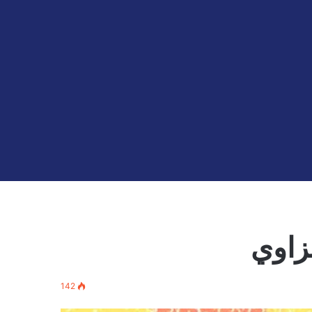
لزاوي
142