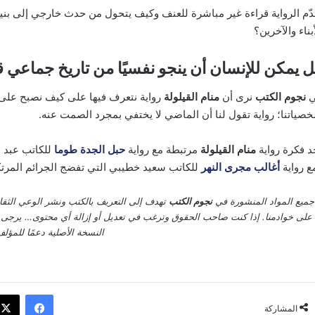
دّم الرواية قراءة غير مباشرة للعنف وكيف يتحول من حدث خارجي إلى بنية د
أبناء والآخرين؟
 يمكن للإنسان أن ينجو نفسيًا من تاريخ جماعي ق
ي
نجوم الكتب
نرى أن
منام القيلولة
رواية نتعرف فيها على كيف نصبح على 
صياتنا؛ رواية تقول لنا أن الماضي لا يختفي بمجرد الصمت عنه.
د فكرة رواية
منام القيلولة
مرتبطة مع رواية
حبل الجدة طوما
للكاتب عبد 
ع رواية
أغالب مجرى النهر
للكاتب سعيد خطيبي التي تفضج الجرائم المرتكبة
جميع المواد المنشورة في
نجوم الكتب
تهدف إلى التعريف بالكتب ونشر الوعي الث
على خوادمنا. إذا كنت صاحب الحقوق وترغب في تعديل أو إزالة أي محتوى… يرجى الت
النسخة الأصلية دعمًا للمؤلف
فيسبوك
المشاركة