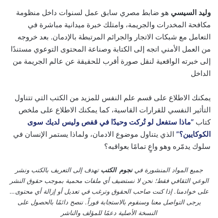
وليد السيسي
هو ضابط مصري سابق عمل لسنوات داخل منظومة
مكافحة المخدرات والجريمة، وامتلك خبرة ميدانية مباشرة في
التعامل مع شبكات الاتجار والجرائم المرتبطة بالإدمان. بعد خروجه
من العمل الأمني اتجه إلى الكتابة وصناعة المحتوى التوعوي مستندًا
إلى خبرته الواقعية لنقل صورة أقرب للحقيقة عن عالم الجريمة من
الداخل
يمكنك الاطلاع على قسم علم النفس للمزيد من الكتب التي تتناول
التأثير النفسي للقرارات القاسية، كما يمكنك الاطلاع على ملخص
كتاب
“ماذا ستفعل لو تُركت وحيدًا في قفص وليس لديك سوى
الكوكايين؟”
الذي يتناول موضوع الادمان، ولماذا يستمر الإنسان في
سلوك يدمّره وهو واعٍ تمامًا بعواقبه؟
جميع المواد المنشورة في
نجوم الكتب
تهدف إلى التعريف بالكتب ونشر
الوعي الثقافي فقط؛ نحن لا نستضيف أي ملفات محمية بموجب حقوق النشر
على خوادمنا. إذا كنت صاحب الحقوق وترغب في تعديل أو إزالة أي محتوى…
يرجى التواصل معنا وسنقوم بالاستجابة فوراً. ننصح دائمًا بالحصول على
النسخة الأصلية دعمًا للمؤلف والناشر