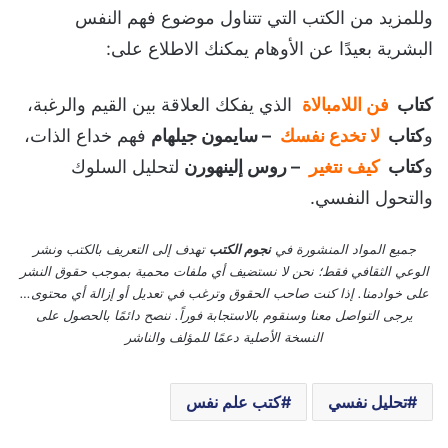
وللمزيد من الكتب التي تتناول موضوع فهم النفس
البشرية بعيدًا عن الأوهام يمكنك الاطلاع على:
كتاب
فن اللامبالاة
الذي يفكك العلاقة بين القيم والرغبة،
و
كتاب
لا تخدع نفسك
– سايمون جيلهام
فهم خداع الذات،
و
كتاب
كيف نتغير
– روس إلينهورن
لتحليل السلوك
والتحول النفسي.
جميع المواد المنشورة في
نجوم الكتب
تهدف إلى التعريف بالكتب ونشر
الوعي الثقافي فقط؛ نحن لا نستضيف أي ملفات محمية بموجب حقوق النشر
على خوادمنا. إذا كنت صاحب الحقوق وترغب في تعديل أو إزالة أي محتوى…
يرجى التواصل معنا وسنقوم بالاستجابة فوراً. ننصح دائمًا بالحصول على
النسخة الأصلية دعمًا للمؤلف والناشر
تحليل نفسي
كتب علم نفس