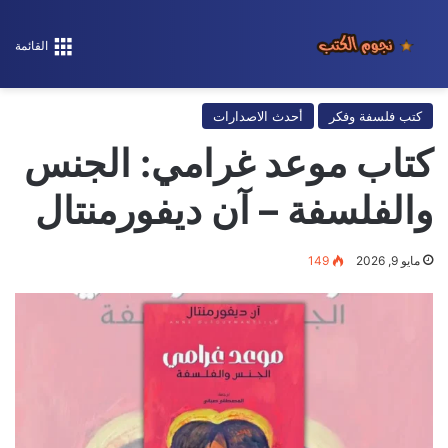
القائمة
كتب فلسفة وفكر
أحدث الاصدارات
كتاب موعد غرامي: الجنس
والفلسفة – آن ديفورمنتال
مايو 9, 2026
149