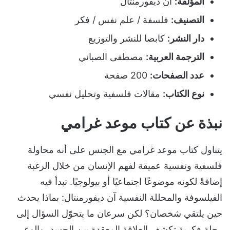
المؤلفة:
آن ديفورمنتال
التصنيف:
فلسفة / علم نفس / فكر
دار النشر:
كابصا للنشر والتوزيع
الترجمة العربية:
مصطفى الصباني
عدد الصفحات:
200 صفحة
نوع الكتاب:
مقالات فلسفية وتحليل نفسي
نبذة عن كتاب موعد غرامي
يتناول كتاب موعد غرامي مع الجنس على أنه محاولة
فلسفية ونفسية عميقة لفهم الإنسان من خلال الرغبة
إضافةً لكونه موضوعًا اجتماعيًا أو بيولوجيًا. تبدأ فيه
الفيلسوفة والمحللة النفسية آن ديفورمنتال: بماذا يحدث
حين يلتقي شخصان؟ لكن سرعان ما يتحوّل السؤال إلى
رحلة فكرية تكشف العلاقة المعقدة بين الجسد، والوعي،