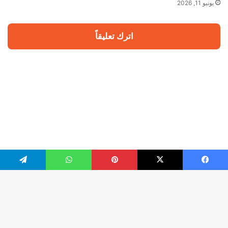
يونيو 11, 2026
اترك تعليقاً
يسبوك
‫X
بينتيريست
واتساب
تيلقرام