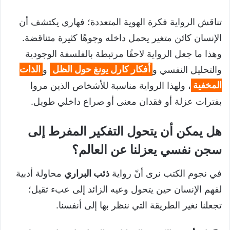
تناقش الرواية فكرة الهوية المتعددة؛ فهاري يكتشف أن
الإنسان كائن متغير يحمل داخله وجوهًا كثيرة متناقضة.
وهذا ما جعل الرواية لاحقًا مرتبطة بالفلسفة الوجودية
والتحليل النفسي و
أفكار كارل يونغ حول الظل
و
الذات
المخفية
، ولهذا الرواية مناسبة للأشخاص الذين مروا
بفترات عزلة أو فقدان معنى أو صراع داخلي طويل.
هل يمكن أن يتحول التفكير المفرط إلى
سجن نفسي يعزلنا عن العالم؟
في نجوم الكتب نرى أنّ رواية
ذئب البراري
محاولة أدبية
لفهم الإنسان حين يتحول وعيه الزائد إلى عبء ثقيل؛
تجعلنا نغير الطريقة التي ننظر بها إلى أنفسنا.