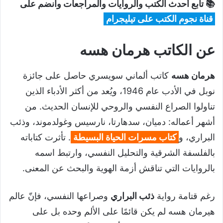
📚 تابع أحدث الكتب والروايات والمراجعات وانضم على
قناة نجوم الكتب على تيليجرام
عن الكاتب هرمان هسه
هرمان هسه
كاتب ألماني سويسري حاصل على جائزة
نوبل في الأدب عام 1946، ويُعد من أكثر الأدباء الذين
تناولوا الصراع النفسي والروحي للإنسان الحديث. من
أشهر أعماله: دميان، سدهارتا، نارسيس وغولدموند، وذئب
البراري، و
كتاب مسرات الحياة البسيطة
. تأثرت كتاباته
بالفلسفة الشرقية والتحليل النفسي، وارتبط اسمه
بالروايات التي تناقش أزمة الهوية والبحث عن المعنى.
رغم قتامة رواية
ذئب البراري
وصراعها النفسي، فإنّ عالم
هيرمان هسه لم يكن قائمًا على الألم وحده بل على