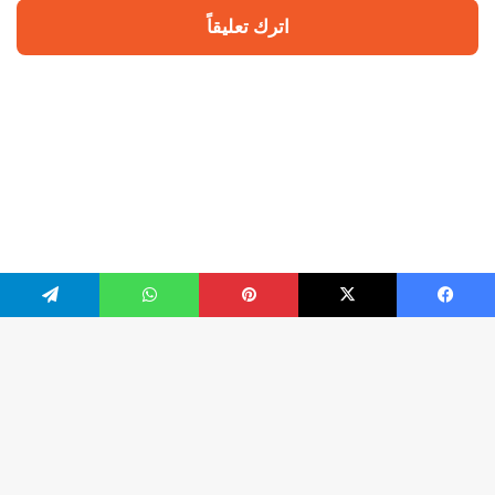
اترك تعليقاً
يسبوك
‫X
بينتيريست
واتساب
تيلقرام