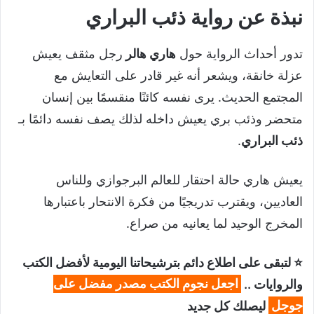
نبذة عن رواية ذئب البراري
تدور أحداث الرواية حول
هاري هالر
رجل مثقف يعيش
عزلة خانقة، ويشعر أنه غير قادر على التعايش مع
المجتمع الحديث. يرى نفسه كائنًا منقسمًا بين إنسان
متحضر وذئب بري يعيش داخله لذلك يصف نفسه دائمًا بـ
ذئب البراري
.
يعيش هاري حالة احتقار للعالم البرجوازي وللناس
العاديين، ويقترب تدريجيًا من فكرة الانتحار باعتبارها
المخرج الوحيد لما يعانيه من صراع.
⭐ لتبقى على اطلاع دائم بترشيحاتنا اليومية لأفضل الكتب
والروايات ..
اجعل نجوم الكتب مصدر مفضل على
جوجل
ليصلك كل جديد