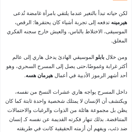
لكن حياته تبدأ بالتغير عندما يلتقي بامرأة غامضة تُدعى
هيرمينه
تدفعه إلى تجربة أشياء كان يحتقرها: الرقص،
الموسيقى، الاختلاط بالناس، والعيش خارج سجنه الفكري
المغلق.
ومن خلال
بابلو
الموسيقي الهادئ يدخل هاري إلى عالم
أكثر غرابة وغموضًا،حتى يصل إلى المسرح السحري، وهو
أحد أشهر الرموز الأدبية في أعمال
هيرمان هسه
.
داخل المسرح يواجه هاري عشرات النسخ من نفسه،
ويكتشف أن الإنسان لا يمتلك شخصية واحدة ثابتة كما كان
يظن بل مجموعة هائلة من الذوات والرغبات والاحتمالات
المتناقضة. بذلك تنهار فكرته القديمة عن نفسه كـ إنسان
ضد ذئب، ويفهم أن أزمته الحقيقية كانت في طريقته