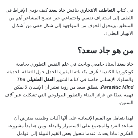
في كتاب
التعاطف الانتحاري
يناقش
جاد سعد
كيف يؤدي الإفراط في
اللطف إلى استنزاف نفسي واجتماعي حين تصبح المشاعر أهم من
المنطق، ويتحول الخوف من المواجهة إلى شكل خفي من أشكال
الانهيار البطيء.
من هو جاد سعد؟
جاد سعد
أستاذ جامعي وباحث في علم النفس التطوري بجامعة
كونكورديا الكندية؛ عُرف بكتاباته المثيرة للجدل حول الثقافة الحديثة
والسلوك الإنساني خاصة في كتابه الشهير
العقل الطفيلي
The
Parasitic Mind
.
ينطلق سعد من رؤية تعتبر أن الإنسان لا يمكن
فهمه بعيدًا عن غرائز البقاء والتطور البيولوجي التي تشكلت عبر آلاف
السنين.
لهذا يتعامل مع القيم الإنسانية على أنّها آليات وظيفية يفترض أن
تساعد الفرد والمجتمع على الاستمرار والبقاء، ومن هنا بدأ مشروعه
الفكري: ماذا يحدث عندما تتحول بعض القيم النبيلة إلى عوامل