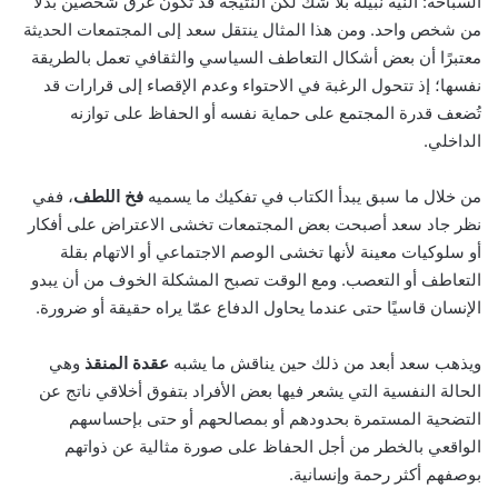
السباحة: النية نبيلة بلا شك لكن النتيجة قد تكون غرق شخصين بدلًا
من شخص واحد. ومن هذا المثال ينتقل سعد إلى المجتمعات الحديثة
معتبرًا أن بعض أشكال التعاطف السياسي والثقافي تعمل بالطريقة
نفسها؛ إذ تتحول الرغبة في الاحتواء وعدم الإقصاء إلى قرارات قد
تُضعف قدرة المجتمع على حماية نفسه أو الحفاظ على توازنه
الداخلي.
من خلال ما سبق يبدأ الكتاب في تفكيك ما يسميه
فخ اللطف
، ففي
نظر جاد سعد أصبحت بعض المجتمعات تخشى الاعتراض على أفكار
أو سلوكيات معينة لأنها تخشى الوصم الاجتماعي أو الاتهام بقلة
التعاطف أو التعصب. ومع الوقت تصبح المشكلة الخوف من أن يبدو
الإنسان قاسيًا حتى عندما يحاول الدفاع عمّا يراه حقيقة أو ضرورة.
ويذهب سعد أبعد من ذلك حين يناقش ما يشبه
عقدة المنقذ
وهي
الحالة النفسية التي يشعر فيها بعض الأفراد بتفوق أخلاقي ناتج عن
التضحية المستمرة بحدودهم أو بمصالحهم أو حتى بإحساسهم
الواقعي بالخطر من أجل الحفاظ على صورة مثالية عن ذواتهم
بوصفهم أكثر رحمة وإنسانية.