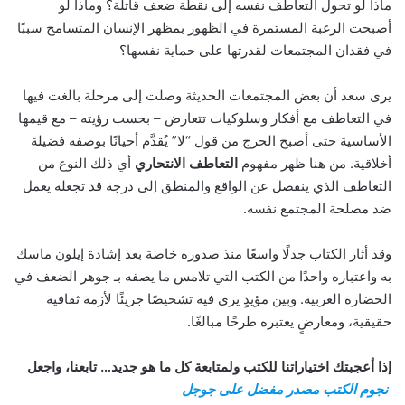
ماذا لو تحول التعاطف نفسه إلى نقطة ضعف قاتلة؟ وماذا لو
أصبحت الرغبة المستمرة في الظهور بمظهر الإنسان المتسامح سببًا
في فقدان المجتمعات لقدرتها على حماية نفسها؟
يرى سعد أن بعض المجتمعات الحديثة وصلت إلى مرحلة بالغت فيها
في التعاطف مع أفكار وسلوكيات تتعارض – بحسب رؤيته – مع قيمها
الأساسية حتى أصبح الحرج من قول “لا” يُقدَّم أحيانًا بوصفه فضيلة
أخلاقية. من هنا ظهر مفهوم
التعاطف الانتحاري
أي ذلك النوع من
التعاطف الذي ينفصل عن الواقع والمنطق إلى درجة قد تجعله يعمل
ضد مصلحة المجتمع نفسه.
وقد أثار الكتاب جدلًا واسعًا منذ صدوره خاصة بعد إشادة إيلون ماسك
به واعتباره واحدًا من الكتب التي تلامس ما يصفه بـ جوهر الضعف في
الحضارة الغربية. وبين مؤيدٍ يرى فيه تشخيصًا جريئًا لأزمة ثقافية
حقيقية، ومعارضٍ يعتبره طرحًا مبالغًا.
إذا أعجبتك اختياراتنا للكتب ولمتابعة كل ما هو جديد… تابعنا، واجعل
نجوم الكتب مصدر مفضل على جوجل