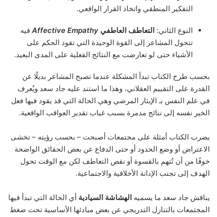
التفكير المنطقي واتخاذ القرار الواقعي.
النوع الثاني:
التعاطف العاطفي
Affective Empathy
فيه
تتحول المشاعر إلى القوة الوحيدة التي تقود الحكم على
الأشياء حتى لو تعارضت مع النتائج الفعلية على المدى البعيد.
بحسب طرح الكتاب تبدأ المشكلة عندما تصبح المشاعر بديلًا عن
القدرة على التقييم العقلاني، وهذا ما استند عليه جاد سعد ويُعرف
في علم النفس بـ الإيثار المرضي وهي الحالة التي قد يقود فيها فعل
الخير نفسه إلى نتائج مدمرة بسبب غياب تقدير العواقب الواقعية.
يضرب الكتاب أمثلة على مجتمعات أصبحت – بحسب رؤيته – تخشى
الاعتراض أو وضع الحدود أو حتى الدفاع عن بعض الحقائق الواضحة
خوفًا من أن تُتهم بالقسوة أو نقص التعاطف لكن مع الوقت تحول
الهدف إلى تجنب الإدانة الأخلاقية والاجتماعية.
يناقش جاد سعد ما يسميه
الهشاشة السيادية
أي الحالة التي تبدأ فيها
المجتمعات بالتنازل التدريجي عن بعض مبادئها الأساسية تحت ضغط