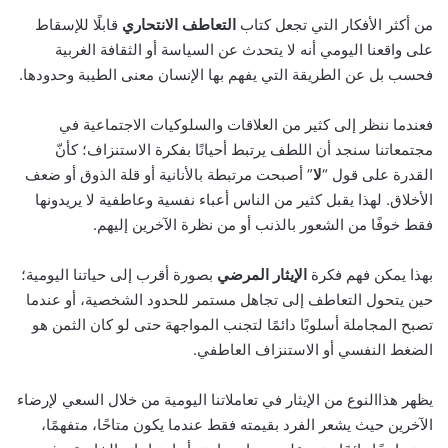
من أكثر الأفكار التي تجعل كتاب
التعاطف الانتحاري
قابلًا للإسقاط
على واقعنا اليومي أنه لا يتحدث عن السياسة أو الثقافة الغربية
فحسب بل عن الطريقة التي يفهم بها الإنسان معنى الطيبة وحدودها.
فعندما ننظر إلى كثير من العلاقات والسلوكيات الاجتماعية في
مجتمعاتنا سنجد أن اللطف يرتبط أحيانًا بفكرة الاستنزاف؛ كأنّ
القدرة على قول “
لا
” أصبحت مرتبطة بالأنانية أو قلة الذوق أو ضعف
الأخلاق. لهذا يقبل كثير من الناس أعباء نفسية وعاطفية لا يريدونها
فقط خوفًا من الشعور بالذنب أو من نظرة الآخرين إليهم.
بهذا يمكن فهم فكرة
الإيثار المرضي
بصورة أقرب إلى حياتنا اليومية؛
حين يتحول التعاطف إلى تجاهل مستمر للحدود الشخصية، أو عندما
تصبح المجاملة أسلوبًا دائمًا لتجنب المواجهة حتى لو كان الثمن هو
الضغط النفسي أو الاستنزاف العاطفي.
يظهر هذاالنوع من الإيثار في تعاملاتنا اليومية من خلال السعي لإرضاء
الآخرين حيث يشعر الفرد بقيمته فقط عندما يكون متاحًا، متفهمًا،