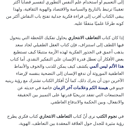
إلى التعميم أو استخدام علم النفس التطوري لتفسير قضايا أكثر
تعقيدًا ترتبط بالتاريخ والسياسة والاقتصاد والهوية الثقافية، ولهذا
يبقى الكتاب أقرب إلى قراءة فكرية جدلية تفتح باب النقاش أكثر من
كونه طرحًا علميًا متفقًا عليه.
إذا كان كتاب
التعاطف الانتحاري
يحاول تفكيك اللحظة التي يتحول
فيها اللطف إلى استنزاف، فإن كتاب العقل الطفيلي لجاد سعد
يذهب أعمق في الجذور الفكرية لهذه الأزمة متتبعًا كيف تستطيع
بعض الأفكار أن تعطل قدرة الإنسان على التفكير النقدي. أما كتاب
هذا الألم ليس ألمي
يكشف كيف يمكن للذنب والخوف والأنماط
العاطفية الموروثة أن تدفع الإنسان إلى التضحية بنفسه لإرضاء
الآخرين دون أن يدرك ذلك، كما أنّ أفكار الكتاب تشترك مع رؤية رينيه
جينو في
هيمنة الكم وعلامات آخر الزمان
خاصة في حديثه عن
المجتمعات التي تفقد تدريجيًا قدرتها على التمييز بين الحقيقة
والانفعال، وبين الحكمة والاندفاع العاطفي.
في
نجوم الكتب
نرى أنّ كتاب
التعاطف الانتحاري
كتاب فكري يطرح
رؤية مثيرة للجدل حول العلاقة المعقدة بين التعاطف، الهوية،