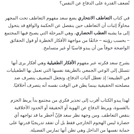
تُضعف القدرة على الدفاع عن النفس؟
في كتاب
التعاطف الانتحاري
يضع سعد مفهوم التعاطف تحت المجهر
محاولًا إثبات أن التعاطف حين ينفصل عن الحكمة والواقع قد يتحول
إلى ما يشبه
العطب الحضاري
، وهي المرحلة التي يصبح فيها المجتمع
– بحسب رؤيته – خائفًا من مواجهة الأفكار الخطرة أو قول الحقائق
الواضحة خوفاً من أن يبدو قاسيًا أو غير متسامح.
يشرح سعد فكرته عبر مفهوم
الأفكار الطفيلية
وهي أفكار يرى أنها
تتسلل إلى الوعي الجمعي بالطريقة نفسها التي تعمل بها الطفيليات
في الطبيعة؛ إذ تعطل آليات الدفاع، وتجعل المضيف يتصرف ضد
مصلحته الحقيقية بينما يظن في الوقت نفسه أنه يتصرف أخلاقيًا.
لهذا يبدو الكتاب أقرب إلى تحذير فكري من مجتمع بدأ يربط الحزم
بالقسوة، ويربط الدفاع عن الهوية أو الحقيقة أو الحدود الأخلاقية
بنقص التعاطف. ومن وجهة نظر سعد فإنّ أخطر ما قد تواجهه أي
حضارة ليس الهجوم الخارجي فقط بل أن تفقد تدريجيًا قدرتها على
حماية نفسها من الداخل وهي تظن أنها تمارس الفضيلة.