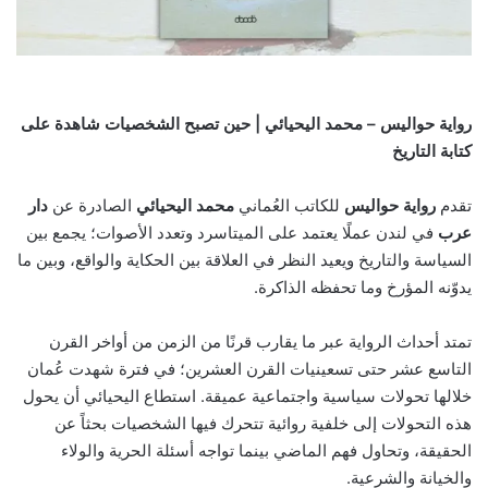
رواية حواليس – محمد اليحيائي | حين تصبح الشخصيات شاهدة على
كتابة التاريخ
تقدم
رواية حواليس
للكاتب العُماني
محمد اليحيائي
الصادرة عن
دار
عرب
في لندن عملًا يعتمد على الميتاسرد وتعدد الأصوات؛ يجمع بين
السياسة والتاريخ ويعيد النظر في العلاقة بين الحكاية والواقع، وبين ما
يدوّنه المؤرخ وما تحفظه الذاكرة.
تمتد أحداث الرواية عبر ما يقارب قرنًا من الزمن من أواخر القرن
التاسع عشر حتى تسعينيات القرن العشرين؛ في فترة شهدت عُمان
خلالها تحولات سياسية واجتماعية عميقة. استطاع اليحيائي أن يحول
هذه التحولات إلى خلفية روائية تتحرك فيها الشخصيات بحثاً عن
الحقيقة، وتحاول فهم الماضي بينما تواجه أسئلة الحرية والولاء
والخيانة والشرعية.