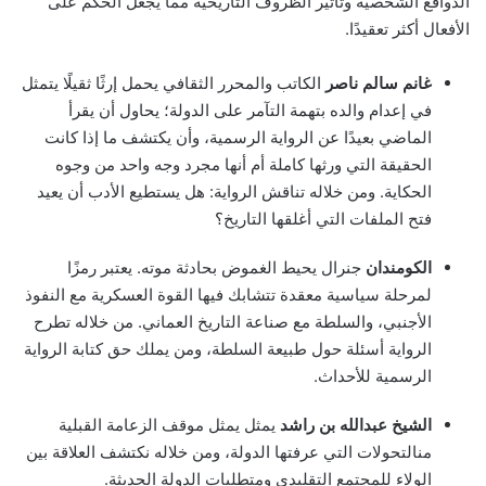
الدوافع الشخصية وتأثير الظروف التاريخية مما يجعل الحكم على
الأفعال أكثر تعقيدًا.
غانم سالم ناصر
الكاتب والمحرر الثقافي يحمل إرثًا ثقيلًا يتمثل
في إعدام والده بتهمة التآمر على الدولة؛ يحاول أن يقرأ
الماضي بعيدًا عن الرواية الرسمية، وأن يكتشف ما إذا كانت
الحقيقة التي ورثها كاملة أم أنها مجرد وجه واحد من وجوه
الحكاية. ومن خلاله تناقش الرواية: هل يستطيع الأدب أن يعيد
فتح الملفات التي أغلقها التاريخ؟
الكومندان
جنرال يحيط الغموض بحادثة موته. يعتبر رمزًا
لمرحلة سياسية معقدة تتشابك فيها القوة العسكرية مع النفوذ
الأجنبي، والسلطة مع صناعة التاريخ العماني. من خلاله تطرح
الرواية أسئلة حول طبيعة السلطة، ومن يملك حق كتابة الرواية
الرسمية للأحداث.
الشيخ عبدالله بن راشد
يمثل يمثل موقف الزعامة القبلية
منالتحولات التي عرفتها الدولة، ومن خلاله نكتشف العلاقة بين
الولاء للمجتمع التقليدي ومتطلبات الدولة الحديثة.