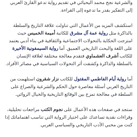
والشرعية نجح محمد اليحيائي في تقديم رواية تدعو القارئ العربي
إلى التفكير بقدر ما تدعوه إلى القراءة.
استكشف المزيد من الأعمال التي تناولت علاقة التاريخ والسلطة
بالذاكرة مثل
رواية عمة آل مشرق
للكاتبة
أميمة الخميس
حيث
امتزجت الحكاية بالتحولات الاجتماعية والثقافية في بناء أدبي يعتمد
على اللغة والبحث التاريخي العميق. أما
رواية السيمفونية الأخيرة
للكاتب
أشرف العشماوي
فتقدم معالجة مختلفة لعلاقة الإنسان
بالسلطة والذاكرة وكشفت أثر التحولات السياسية في مصائر الأفراد.
أما
رواية أيام الفاطمي المقتول
للكاتب
نزار شقرون
استلهمت من
التاريخ العربي أسئلة معاصرة حول الحكم والشرعية والصراع على
السلطة في معالجة تمزج بين الوقائع التاريخية والخيال الروائي.
ستجد في صفحات هذه الأعمال على
نجوم الكتب
مراجعات تحليلية،
وقراءات نقدية تساعدك على اختيار الرواية التي تناسب اهتماماتك إذا
كنت من محبي الأدب التاريخي والسياسي العربي.