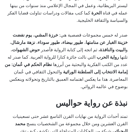
ليستر البريطانية، وعمل في المجال الإعلامي منذ سنوات من بينها
عمله في قناة
الحرة
كما كتب مقالات ودراسات تناولت قضايا الفكر
والسياسة والثقافة الخليجية.
صدر له خمس مجموعات قصصية هي:
خرزة المشي
،
يوم نفضت
خزينة الغبار عن منامتها
،
طيور بيضاء، طيور سوداء
،
نزهة مارشال
،
و
البيت والنافذة،
ثم اتجه إلى كتابة الرواية فأصدر
حوض الشهوات
،
تلتها
رواية الحرب
التي نالت جائزة كتارا للرواية العربية. كما صدر له
عدد من الكتب الفكرية والبحثية من أبرزها
نظام الحكم في عُمان: من
إمامة الانتخاب إلى السلطنة الوراثية
والتحول الثقافي في عُمان
المعاصرة. هذا ما يعكس اهتمامه العميق بالتاريخ وتحولاته وينعكس
بوضوح في عالمه الروائي.
نبذة عن رواية حواليس
تمتد أحداث الرواية من نهايات القرن التاسع عشر حتى تسعينيات
القرن العشرين ومن خلال مجموعة من الشخصيات ينسج
محمد
اليحيائي
شبكة من الحكايات المتداخلة التي تكشف كيف تؤثر