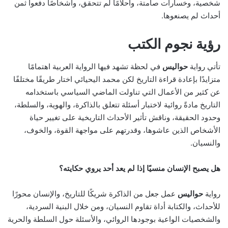
شخصية، وخسارات صامتة، وأحلامًا لم تتحقق، وأشخاصًا دفعوا ثمن
أحداث لم يصنعوها.
رؤية نجوم الكتب
تأتي رواية
حواليس
في لحظة تشهد فيها الرواية العربية اهتمامًا
متزايدًا بإعادة قراءة التاريخ لكن محمد اليحيائي اختار طريقًا مختلفًا
عن كثير من الأعمال التي تناولت الماضي السياسي باستخدامه
التاريخ مادةً روائية لاختبار أسئلة تتعلق بالذاكرة، والهوية، والسلطة،
وحدود الحقيقة، وناقش تأثير الأحداث التاريخية على تغيير حياة
الأشخاص الذين عاشوها، وقدرتهم على مواجهة القوة، والخوف،
والنسيان.
هل يصبح الإنسان منسيًا إذا لم يعد أحد يروي حكايته؟
رواية
حواليس
عمل جعل من الذاكرة شريكًا للتاريخ، والإنسان محورًا
للأحداث، والكتابة أداة تقاوم النسيان، ومن خلال البنية السردية،
والشخصيات الواعية بوجودها الروائي، والأسئلة حول السلطة والحرية